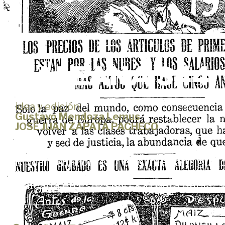
GALEANA 344
idea y edición:
Gustavo Mendoza Lemus
JOSÉ JUAN ZAPATA PACHECO
El diario
El Porvenir
es el más antiguo d
nacimiento, en este dossier convocamos
Galeana en este siglo XXI para hablar s