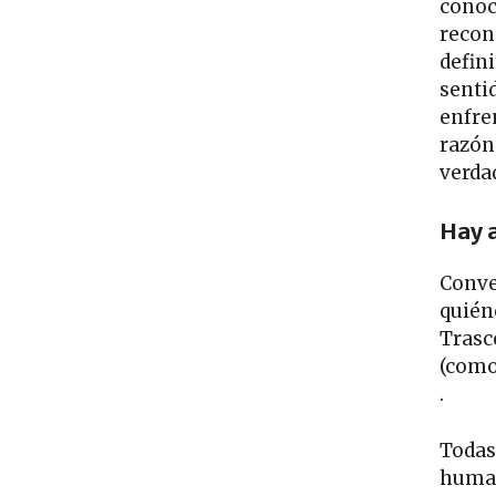
conoc
recono
defini
senti
enfre
razón
verda
Hay 
Conve
quién
Trasce
(como
.
Todas 
human