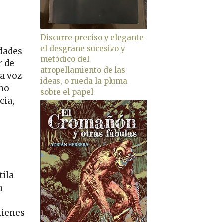
Discurre preciso y elegante
el desgrane sucesivo y
idades
metódico del
r de
atropellamiento de las
la voz
ideas, o rueda la pluma
 no
sobre el papel
cia,
tila
a
uienes