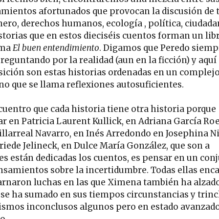
mientos afortunados que provocan la discusión de
nero, derechos humanos, ecología , política, ciudadan
istorias que en estos dieciséis cuentos forman un lib
ama
El buen entendimiento
. Digamos que Peredo siemp
reguntando por la realidad (aun en la ficción) y aquí
sición son estas historias ordenadas en un complej
no que se llama reflexiones autosuficientes.
cuentro que cada historia tiene otra historia porque
r en Patricia Laurent Kullick, en Adriana García Roe
illarreal Navarro, en Inés Arredondo en Josephina Ni
friede Jelineck, en Dulce María González, que son a
es están dedicadas los cuentos, es pensar en un con
nsamientos sobre la incertidumbre. Todas ellas enc
arnaron luchas en las que Ximena también ha alzado
y se ha sumado en sus tiempos circunstancias y trinc
ismos inconclusos algunos pero en estado avanzado