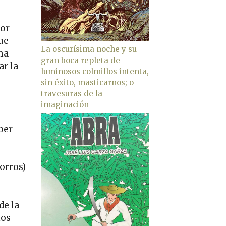
jor
ue
La oscurísima noche y su
ma
gran boca repleta de
ar la
luminosos colmillos intenta,
sin éxito, masticarnos; o
travesuras de la
imaginación
ber
orros)
de la
mos