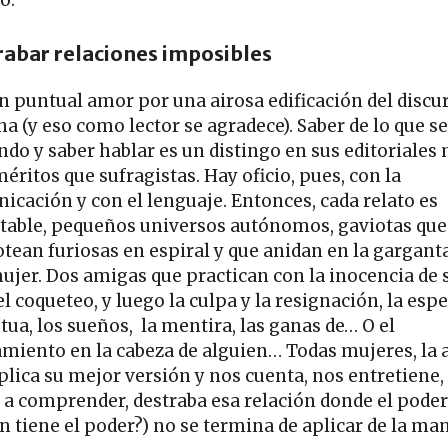
o.
rabar relaciones imposibles
n puntual amor por una airosa edificación del discu
a (y eso como lector se agradece). Saber de lo que se
ndo y saber hablar es un distingo en sus editoriales
éritos que sufragistas. Hay oficio, pues, con la
icación y con el lenguaje. Entonces, cada relato es
utable, pequeños universos autónomos, gaviotas que
otean furiosas en espiral y que anidan en la gargant
ujer. Dos amigas que practican con la inocencia de 
l coqueteo, y luego la culpa y la resignación, la esp
tua, los sueños, la mentira, las ganas de… O el
miento en la cabeza de alguien… Todas mujeres, la 
plica su mejor versión y nos cuenta, nos entretiene,
 a comprender, destraba esa relación donde el poder
én tiene el poder?) no se termina de aplicar de la ma