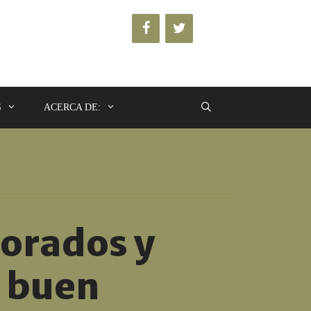
S
ACERCA DE:
orados y
l buen