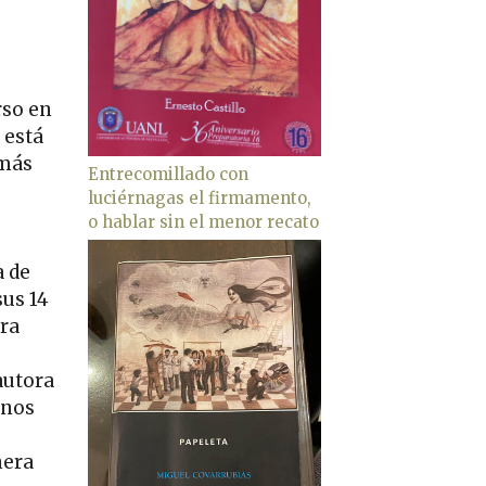
rso en
 está
 más
Entrecomillado con
luciérnagas el firmamento,
o hablar sin el menor recato
a de
sus 14
era
autora
 nos
nera