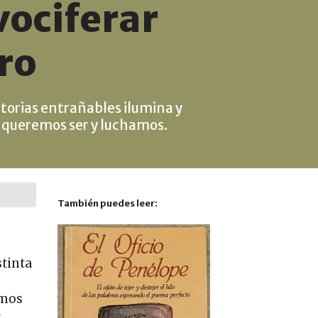
vociferar
ro
torias entrañables ilumina y
o queremos ser y luchamos.
También puedes leer:
stinta
amos
s