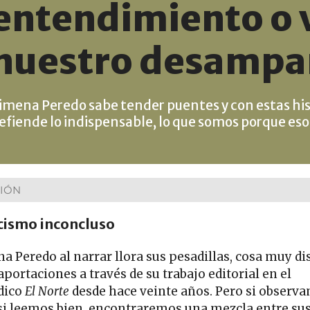
entendimiento o 
nuestro desampa
imena Peredo sabe tender puentes y con estas his
efiende lo indispensable, lo que somos porque es
IÓN
cismo inconcluso
a Peredo al narrar llora sus pesadillas, cosa muy di
aportaciones a través de su trabajo editorial en el
dico
El Norte
desde hace veinte años. Pero si observ
 si leemos bien, encontraremos una mezcla entre su