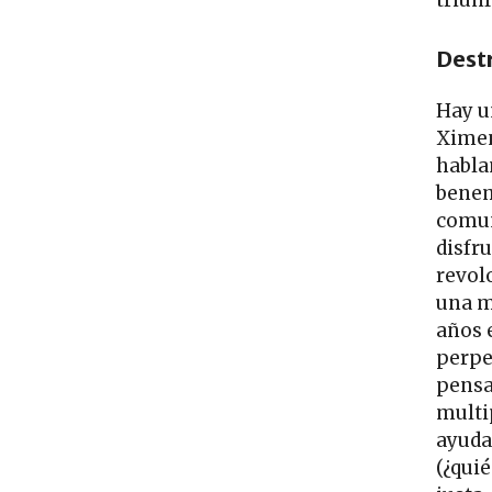
triunf
Dest
Hay u
Ximen
habla
benem
comun
disfr
revol
una m
años e
perpe
pensa
multi
ayuda
(¿qui