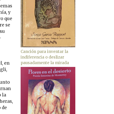
 temas
ía, y
ro que
re se
 su
o
Canción para inventar la
indiferencia o deslizar
pausadamente la mirada
l, en
gli,
junto
arnan
 la
heras,
 de