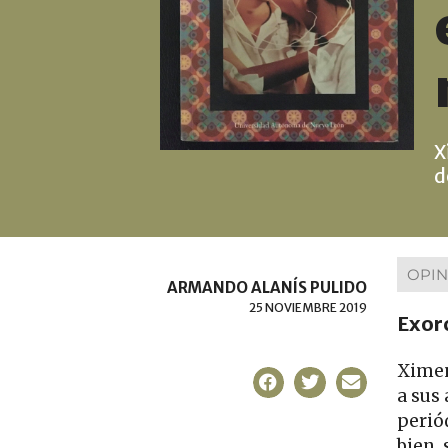
X
d
OPIN
ARMANDO ALANÍS PULIDO
25 NOVIEMBRE 2019
Exor
Ximen
a sus 
perió
bien,