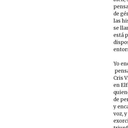
pensa
de gé
las h
se ll
está p
dispo
entor
Yo en
pensa
Cris V
en El
quien
de pe
y enc
voz, 
exorc