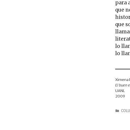
para 
que n
histo
que s
llama
liter
lo ll
lo ll
Ximena 
El buen 
UANL
2009
COL