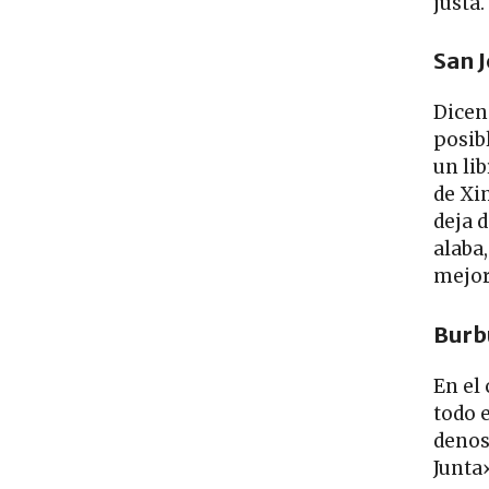
justa.
San 
Dicen 
posibl
un lib
de Xi
deja d
alaba
mejor
Burbu
En el
todo 
denos
Junta