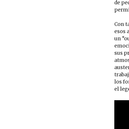
de pe
permi
Con t
esos 
un “o
emoci
sus p
atmos
auste
traba
los f
el le