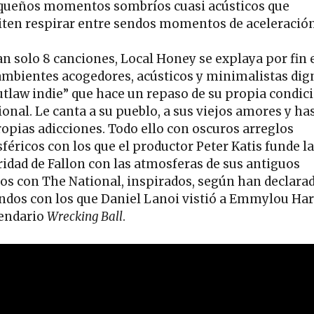
queños momentos sombríos cuasi acústicos que
ten respirar entre sendos momentos de aceleració
an solo 8 canciones, Local Honey se explaya por fin 
ambientes acogedores, acústicos y minimalistas dig
utlaw indie” que hace un repaso de su propia condic
onal. Le canta a su pueblo, a sus viejos amores y has
ropias adicciones. Todo ello con oscuros arreglos
féricos con los que el productor Peter Katis funde la
ridad de Fallon con las atmosferas de sus antiguos
jos con The National, inspirados, según han declarad
ondos con los que Daniel Lanoi vistió a Emmylou Har
gendario
Wrecking Ball
.