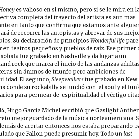
 Honey
es valioso en si mismo, pero si se le mira en l
ectiva completa del trayecto del artista es aun mas
ante en tanto que confirma que estamos ante alguie
jará de recorrer las autopistas y abrevar de sus mejo
bios. Su declaración de principios
Wonderful life
pare
ir en teatros pequeños y pueblos de raíz. Ese primer 
solista fue grabado en Nashville y da lugar a un
land rock que marca el inicio de las andanzas adultas
teras sin ánimos de triunfo pero ambiciones de
uilidad. El segundo,
Sleepwalkers
fue grabado en New
ns donde su rockabilly se fundió con el soul y el fun
arios para permear de espiritualidad el vértigo cita
14, Hugo García Michel escribió que Gaslight Anthe
creto mejor guardado de la música norteamericana. 
demás de acertar entonces nos estaba preparando pa
lado que Fallon puede presumir hoy. Todo un
last