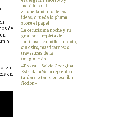
el desgrane sucesivo y
metódico del
n.
atropellamiento de las
ideas, o rueda la pluma
en
sobre el papel
nos de
La oscurísima noche y su
ión
gran boca repleta de
ta a
luminosos colmillos intenta,
sin éxito, masticarnos; o
travesuras de la
imaginación
#Proust – Sylvia Georgina
o, en
Estrada: «Me arrepiento de
ris en
tardarme tanto en escribir
ficción»