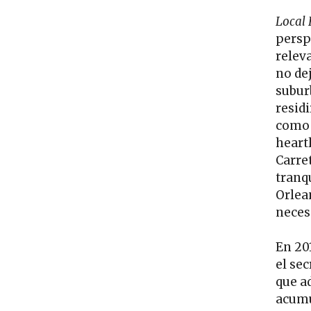
Local
persp
relev
no de
subur
resid
como 
heart
Carre
tranq
Orlea
neces
En 20
el se
que a
acumu