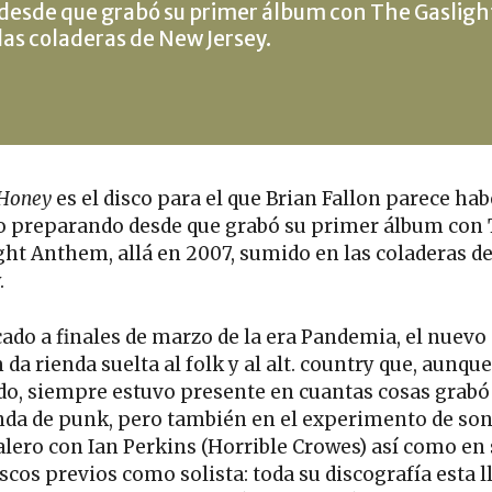
desde que grabó su primer álbum con The Gasligh
las coladeras de New Jersey.
 Honey
es el disco para el que Brian Fallon parece ha
o preparando desde que grabó su primer álbum con
ght Anthem, allá en 2007, sumido en las coladeras d
.
cado a finales de marzo de la era Pandemia, el nuevo
da rienda suelta al folk y al alt. country que, aunque
do, siempre estuvo presente en cuantas cosas grabó
nda de punk, pero también en el experimento de so
alero con Ian Perkins (Horrible Crowes) así como en
scos previos como solista: toda su discografía esta l