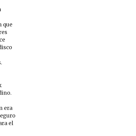
a
n que
res
ce
disco
.
k
dino.
m era
Seguro
ra el