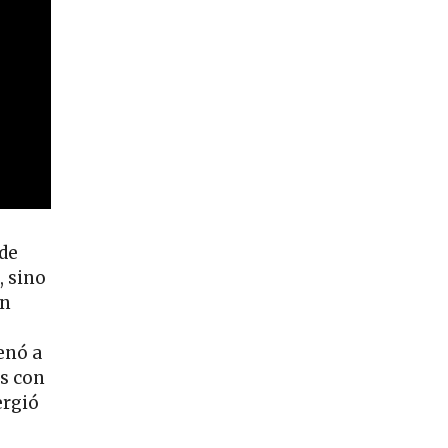
 de
, sino
in
enó a
s con
ergió