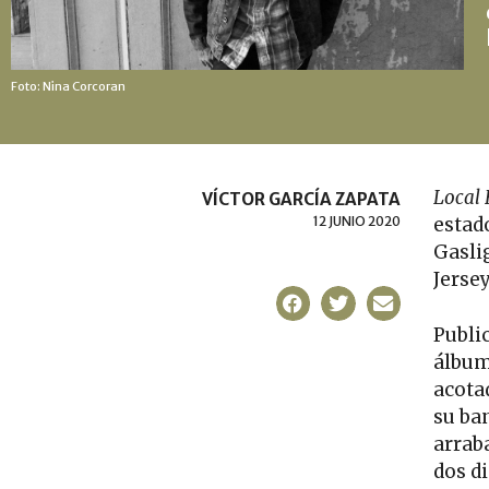
Foto: Nina Corcoran
Local
VÍCTOR GARCÍA ZAPATA
12 JUNIO 2020
estad
Gasli
Jersey
Publi
álbum 
acota
su ba
arrab
dos di