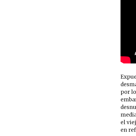
Expue
desma
por lo
emba
desnu
media
el vi
en re