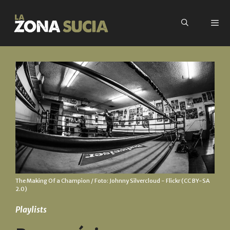
The Making Of a Champion / Foto:
Johnny Silvercloud
- Flickr (CC BY-SA
2.0)
Playlists