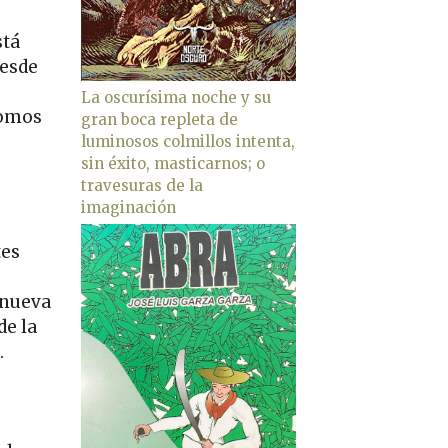
stá
desde
La oscurísima noche y su
somos
gran boca repleta de
luminosos colmillos intenta,
sin éxito, masticarnos; o
travesuras de la
imaginación
tes
 nueva
de la
.