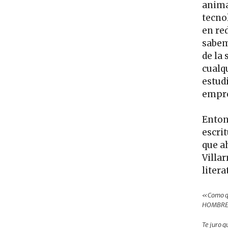
animal
tecno
en re
sabem
de la
cualq
estud
empres
Enton
escrit
que a
Villar
litera
«Como qu
HOMBRES
Te juro q