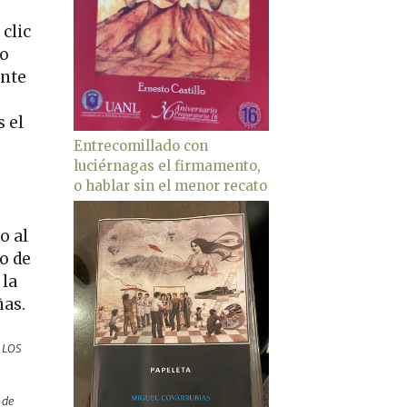
clic
no
ante
 el
Entrecomillado con
luciérnagas el firmamento,
o hablar sin el menor recato
co al
o de
 la
ñas.
 LOS
 de