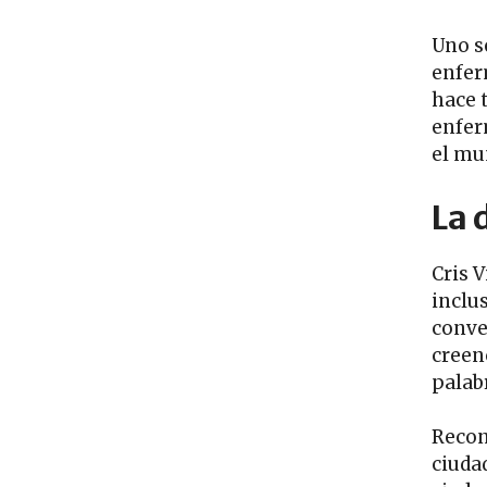
Uno s
enfer
hace 
enfer
el mu
La 
Cris 
inclu
conve
creen
palab
Recon
ciudad