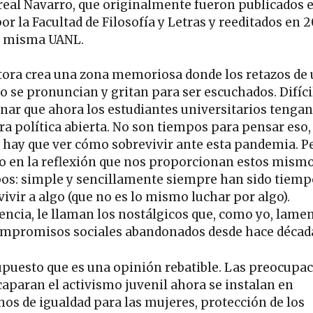
rreal Navarro, que originalmente fueron publicados 
or la Facultad de Filosofía y Letras y reeditados en 
a misma UANL.
tora crea una zona memoriosa donde los retazos de
o se pronuncian y gritan para ser escuchados. Difíci
nar que ahora los estudiantes universitarios tenga
ra política abierta. No son tiempos para pensar eso,
 hay que ver cómo sobrevivir ante esta pandemia. P
to en la reflexión que nos proporcionan estos mism
os: simple y sencillamente siempre han sido tiemp
ivir a algo (que no es lo mismo luchar por algo).
encia, le llaman los nostálgicos que, como yo, lame
ompromisos sociales abandonados desde hace décad
upuesto que es una opinión rebatible. Las preocupa
caparan el activismo juvenil ahora se instalan en
hos de igualdad para las mujeres, protección de los