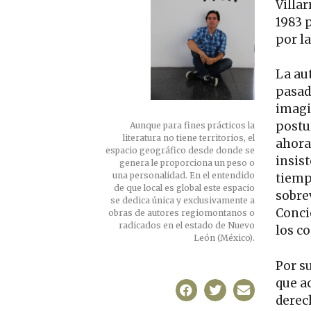
Villa
1983 p
por l
La au
pasad
imagi
postu
Aunque para fines prácticos la
literatura no tiene territorios, el
ahora
espacio geográfico desde donde se
insis
genera le proporciona un peso o
una personalidad. En el entendido
tiemp
de que local es global este espacio
sobrev
se dedica única y exclusivamente a
Conci
obras de autores regiomontanos o
radicados en el estado de Nuevo
los c
León (México).
Por s
que a
derec