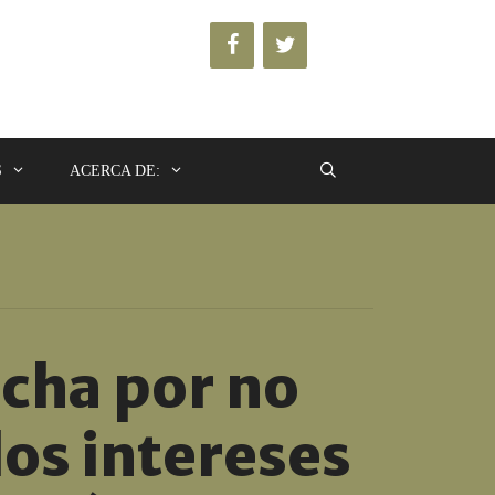
S
ACERCA DE:
ucha por no
os intereses