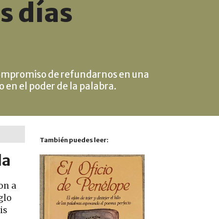
s días
l compromiso de refundarnos en una
 en el poder de la palabra.
También puedes leer:
da
on a
glo
is