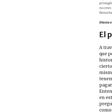
primogén
no crees 
fantocha
(Hasta e
El 
A tra
que p
histor
cierto
mismo
tenem
pagar
Enten
en es
pregu
como 