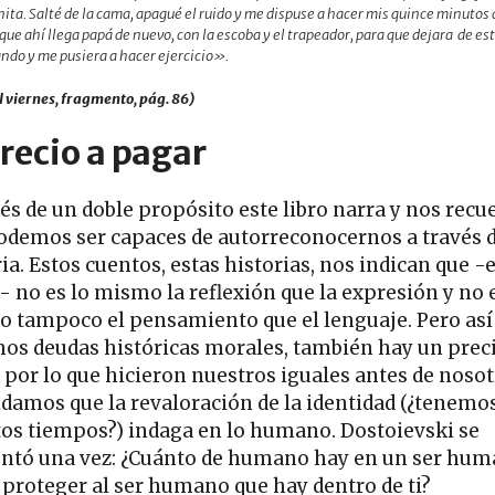
ita. Salté de la cama, apagué el ruido y me dispuse a hacer mis quince minutos 
que ahí llega papá de nuevo, con la escoba y el trapeador, para que dejara de es
ndo y me pusiera a hacer ejercicio».
l viernes, fragmento, pág. 86)
precio a pagar
vés de un doble propósito este libro narra y nos recu
odemos ser capaces de autorreconocernos a través d
ia. Estos cuentos, estas historias, nos indican que -
- no es lo mismo la reflexión que la expresión y no 
 tampoco el pensamiento que el lenguaje. Pero as
os deudas históricas morales, también hay un preci
 por lo que hicieron nuestros iguales antes de nosot
damos que la revaloración de la identidad (¿tenemo
tos tiempos?) indaga en lo humano. Dostoievski se
ntó una vez: ¿Cuánto de humano hay en un ser hum
proteger al ser humano que hay dentro de ti?