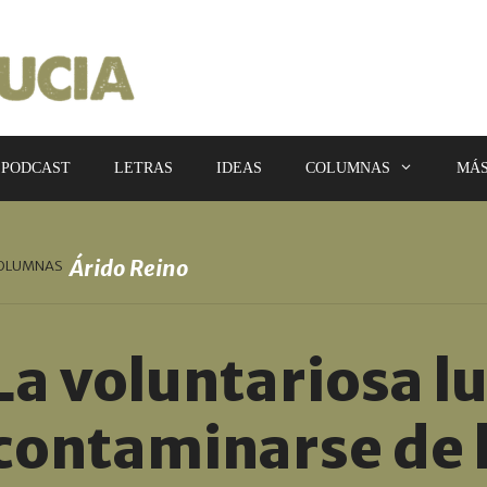
PODCAST
LETRAS
IDEAS
COLUMNAS
MÁ
Árido Reino
OLUMNAS
La voluntariosa l
contaminarse de l