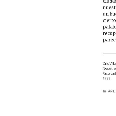
ciuda
nuestr
un bu
cierto
palab
recup
parec
Cris Vill
Nosotro
Facultad
1983
ÁRID