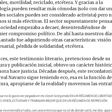
es, movilidad, reciclado, etcétera. Y gracias a la
logía pueden resultar más cómodas (solo con dar un 
des sociales puedes ser considerado activista) pero 
os si más efectivas. El sector supuestamente pens
 sociedad empezaba a decaer, desentendiéndose de
uier compromiso político. De ahí hasta nuestros días
iantado fue adquiriendo otras características: visión
arial, pérdida de solidaridad, etcétera.
ces, este testimonio literario, pretencioso desde su
ura y publicación inicial, obtuvo un carácter históri
hora hace justicia. Décadas después, este recordatori
real Navarro sigue teniendo eco, esa es la función de
tura, apropiarse de la realidad y movernos las entra
e no le gusto ver pegada en mi closet la leyenda EN UN RÉGIMEN DE LIBERTAD
 VIVEN, ESTUDIAN Y TRABAJAN MEJOR QUE EN UN RÉGIMEN DE REPRESIÓN.
ue no entendía el odio; con una entereza que no sé de donde salió, me dije: gajes