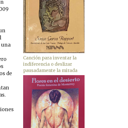
en
2009
 un
l
n una
Canción para inventar la
ero
indiferencia o deslizar
os
pausadamente la mirada
os de
ntan
as.
ciones