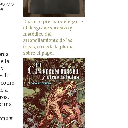
de yoga y
tar
Discurre preciso y elegante
el desgrane sucesivo y
metódico del
atropellamiento de las
ideas, o rueda la pluma
sobre el papel
erda
e la
es
es lo
í como
o a
ros.
s una
ano y