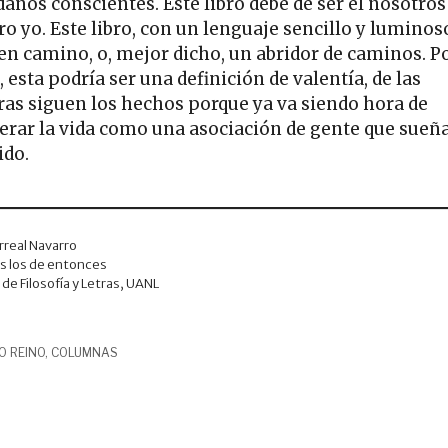
danos conscientes. Este libro debe de ser el nosotros
o yo. Este libro, con un lenguaje sencillo y luminoso
en camino, o, mejor dicho, un abridor de caminos. P
, esta podría ser una definición de valentía, de las
ras siguen los hechos porque ya va siendo hora de
erar la vida como una asociación de gente que sueñ
ido.
arreal Navarro
s los de entonces
 de Filosofía y Letras, UANL
O REINO
,
COLUMNAS