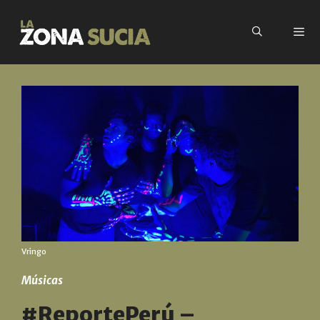
Vringo
Músicas
#ReportePerú –