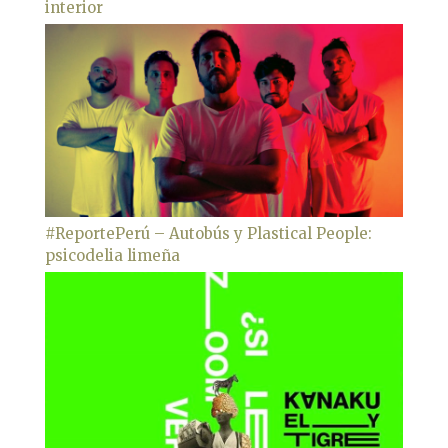
interior
#ReportePerú – Autobús y Plastical People:
psicodelia limeña