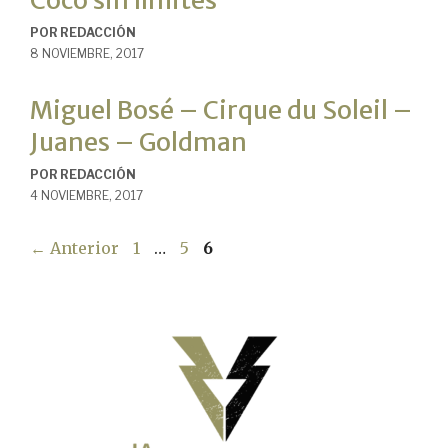
Coco sin límites
POR
REDACCIÓN
8 NOVIEMBRE, 2017
Miguel Bosé – Cirque du Soleil –
Juanes – Goldman
POR
REDACCIÓN
4 NOVIEMBRE, 2017
Página
Página
Página
←
Anterior
1
…
5
6