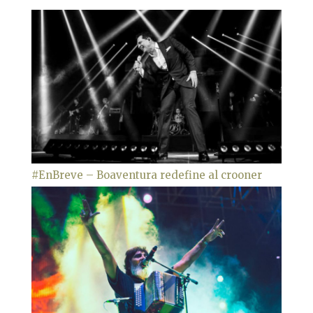
#EnBreve – Boaventura redefine al crooner