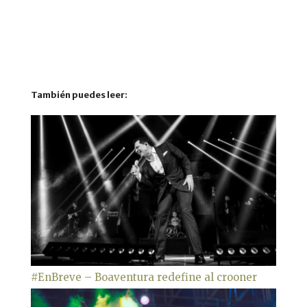
También puedes leer:
#EnBreve – Boaventura redefine al crooner