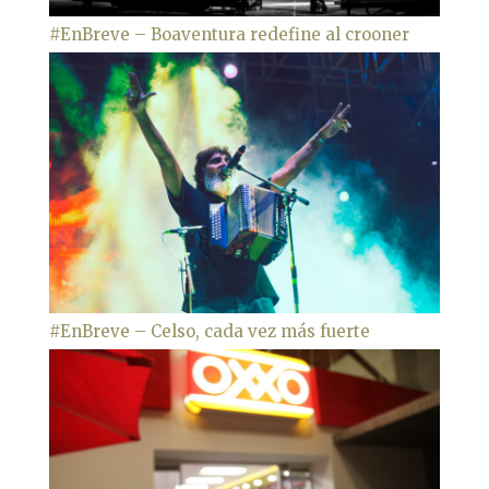
#EnBreve – Boaventura redefine al crooner
#EnBreve – Celso, cada vez más fuerte