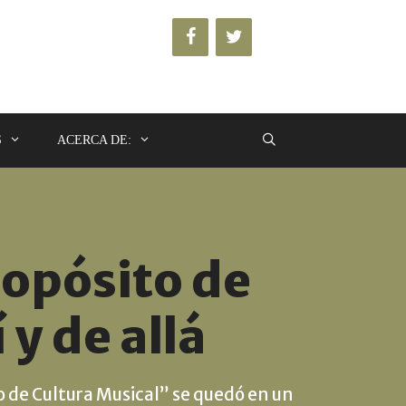
S
ACERCA DE:
ropósito de
 y de allá
o de Cultura Musical” se quedó en un