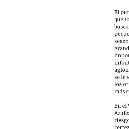
El pu
que t
busca
peque
sesen
grand
impor
infant
aglom
se le 
los o
más c
En el
Azule
riesgo
certe