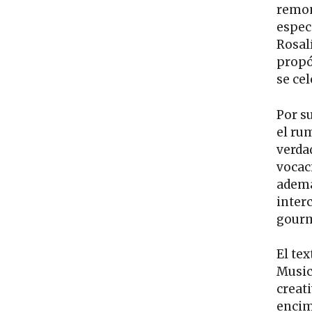
remon
especi
Rosal
propó
se ce
Por s
el ru
verda
vocac
ademá
interc
gourm
El tex
Music
creat
encima