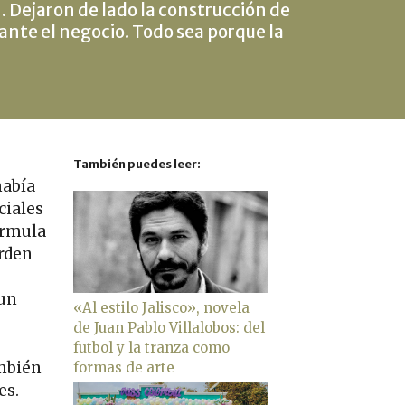
 Dejaron de lado la construcción de
ante el negocio. Todo sea porque la
También puedes leer:
había
ciales
órmula
orden
 un
«Al estilo Jalisco», novela
de Juan Pablo Villalobos: del
futbol y la tranza como
ambién
formas de arte
es.