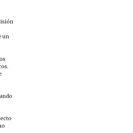
cisión
e un
los
cos.
e
uando
pecto
no