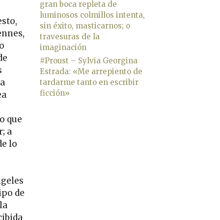
gran boca repleta de
luminosos colmillos intenta,
sto,
sin éxito, masticarnos; o
ennes,
travesuras de la
to
imaginación
de
#Proust – Sylvia Georgina
s
Estrada: «Me arrepiento de
ra
tardarme tanto en escribir
ficción»
ea
o que
; a
e lo
ngeles
ipo de
la
cibida