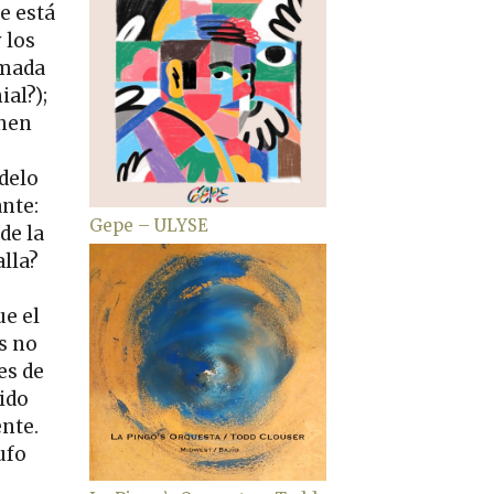
e está
 los
amada
ial?);
enen
delo
nte:
Gepe – ULYSE
de la
alla?
ue el
s no
es de
 ido
nte.
ufo