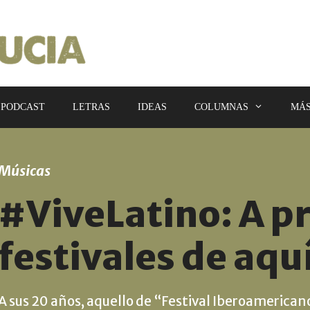
PODCAST
LETRAS
IDEAS
COLUMNAS
MÁ
Músicas
#ViveLatino: A p
festivales de aquí
A sus 20 años, aquello de “Festival Iberoamerican