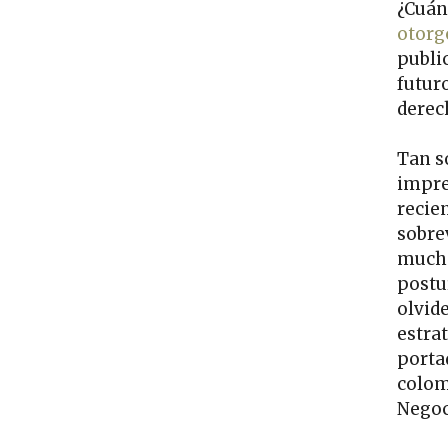
¿Cuán
otor
public
futur
derech
Tan só
impre
recie
sobre
mucho
postu
olvid
estra
porta
colom
Negoc