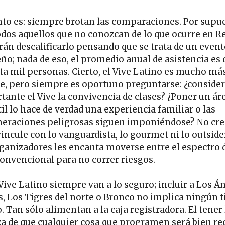
nto es: siempre brotan las comparaciones. Por supue
odos aquellos que no conozcan de lo que ocurre en R
rán descalificarlo pensando que se trata de un even
ño; nada de eso, el promedio anual de asistencia es 
ta mil personas. Cierto, el Vive Latino es mucho má
e, pero siempre es oportuno preguntarse: ¿conside
tante el Vive la convivencia de clases? ¿Poner un ár
il lo hace de verdad una experiencia familiar o las
eraciones peligrosas siguen imponiéndose? No cre
vincule con lo vanguardista, lo gourmet ni lo outsider
rganizadores les encanta moverse entre el espectro d
onvencional para no correr riesgos.
 Vive Latino siempre van a lo seguro; incluir a Los Á
s, Los Tigres del norte o Bronco no implica ningún t
. Tan sólo alimentan a la caja registradora. El tener 
za de que cualquier cosa que programen será bien re