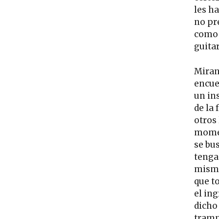
les ha
no pr
como a
guita
Miran
encue
un ins
de la 
otros 
momen
se bu
tenga
mismo
que t
el in
dicho
tramp