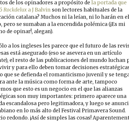
tos de los opinadores a propósito de
la portada que
gó
Rockdelux
a J Balvin
son lectores habituales de la
ación catalana? Muchos ni la leían, ni lo harán en e
o, pero se sumaban a la encendida polémica (¡Es mi
o de opinar!, alegan).
lo a los ingleses les parece que el futuro de las revi
sas está asegurado (eso se asevera en un artículo
nte), el resto de las publicaciones del mundo luchan 
vivir y para ello deben tomar decisiones estratégicas
 que se defienda el romanticismo juvenil y se teng
ra ante la música como forma de arte, tampoco
emos que esto es un negocio en el que las alianzas
tégicas son muy importantes: primero aparece una
da escandalosa pero legitimadora, y luego se anunci
biano en lo más alto del Festival Primavera Sound.
io redondo. ¡Así de simples las cosas! Aparentement