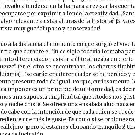
 llevado a tenderse en la hamaca a revisar las cuenta
eocuparse por exprimir a fondo la creatividad. ¿San
lgo relevante a estas alturas de la historia? ¡Si ya e
rrista muy guadalupano y conservador!
do a la distancia el momento en que surgió el Vive L
ntro que durante el fin de siglo todavía formaba par
tinto diferenciador; asistir a él te alineaba en cierto
fuerza” (en el otro se encontraban los charros timbir
luismis). Ese carácter diferenciador se ha perdido y e
to presente todo da igual. Porque, curiosamente, l
sca imponer es un principio de uniformidad, es decir
mos una supuesta amplitud tal que a todos nos gust
 y nadie chiste. Se ofrece una ensalada alucinada en
odo cabe con la intención de que cada quien se quede
grediente que más le guste. Es como si se prolongara
 callejero: ¡pero si estamos chupando tranquilos! Un
osa de inclusión.