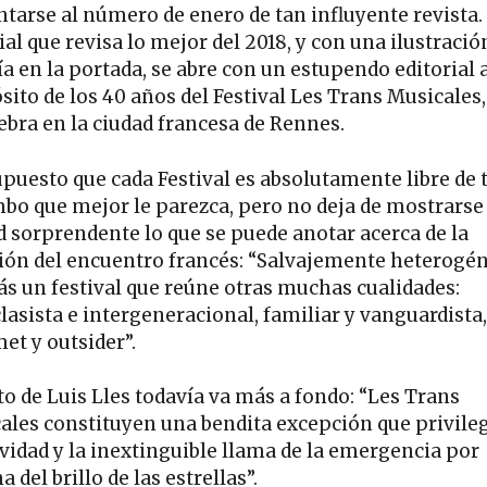
tarse al número de enero de tan influyente revista. 
al que revisa lo mejor del 2018, y con una ilustració
ía en la portada, se abre con un estupendo editorial 
sito de los 40 años del Festival Les Trans Musicales,
lebra en la ciudad francesa de Rennes.
upuesto que cada Festival es absolutamente libre de
mbo que mejor le parezca, pero no deja de mostrarse
d sorprendente lo que se puede anotar acerca de la
ión del encuentro francés: “Salvajemente heterogén
s un festival que reúne otras muchas cualidades:
lasista e intergeneracional, familiar y vanguardista,
et y outsider”.
to de Luis Lles todavía va más a fondo: “Les Trans
ales constituyen una bendita excepción que privileg
ividad y la inextinguible llama de la emergencia por
 del brillo de las estrellas”.