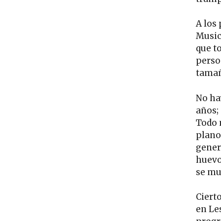
A los 
Music
que t
perso
tamañ
No ha
años;
Todo 
plano 
gener
huevo
se mu
Ciert
en Le