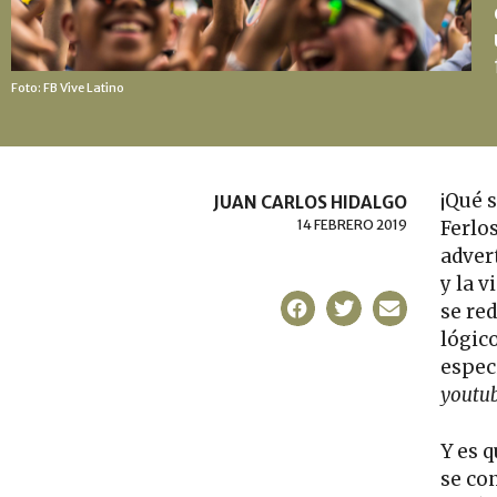
Foto:
FB Vive Latino
¡Qué s
JUAN CARLOS HIDALGO
14 FEBRERO 2019
Ferlo
adver
y la 
se re
lógic
espec
youtu
Y es 
se con