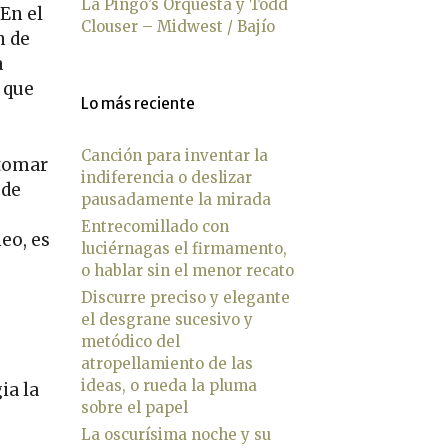
La Pingo’s Orquesta y Todd
En el
Clouser – Midwest / Bajío
n de
a
 que
Lo más reciente
Canción para inventar la
 tomar
indiferencia o deslizar
 de
pausadamente la mirada
Entrecomillado con
eo, es
luciérnagas el firmamento,
o hablar sin el menor recato
Discurre preciso y elegante
el desgrane sucesivo y
metódico del
atropellamiento de las
ideas, o rueda la pluma
ia la
sobre el papel
La oscurísima noche y su