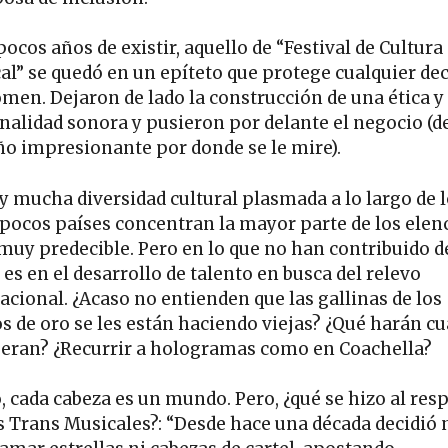
pocos años de existir, aquello de “Festival de Cultura
al” se quedó en un epíteto que protege cualquier de
omen. Dejaron de lado la construcción de una ética y
nalidad sonora y pusieron por delante el negocio (d
o impresionante por donde se le mire).
y mucha diversidad cultural plasmada a lo largo de 
 pocos países concentran la mayor parte de los elen
muy predecible. Pero en lo que no han contribuido d
es en el desarrollo de talento en busca del relevo
acional. ¿Acaso no entienden que las gallinas de los
s de oro se les están haciendo viejas? ¿Qué harán c
eran? ¿Recurrir a hologramas como en Coachella?
o, cada cabeza es un mundo. Pero, ¿qué se hizo al res
s Trans Musicales?: “Desde hace una década decidió 