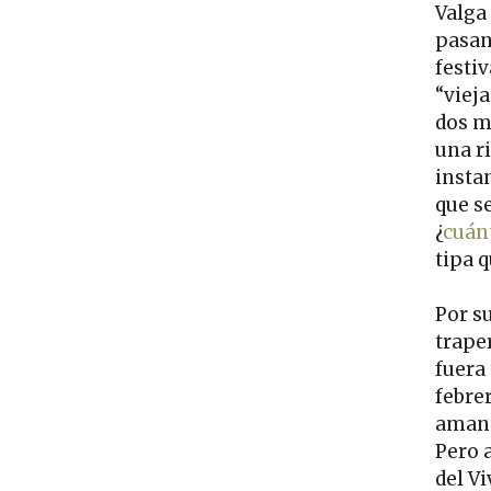
Valga
pasand
festi
“vieja
dos m
una r
insta
que s
¿
cuán
tipa 
Por s
trape
fuera
febrer
amans
Pero a
del Vi