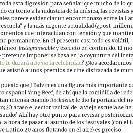
 toda esta digresión para señalar que mucho de lo qu
o en torno a la industria de la música, las revistas y
vales parece evidenciar un encontronazo entre la ll
 escuela” y la más urgente actualidad (¿post-millenn
omentos que interactúan con tensión y que manti
iña permanente. En el presente casi todo es volátil,
ntáneo,
instagrameable
y escueto en contenido. El mo
e pretende imponer se basa en la coyuntura del insta
to le durará a
Roma
la celebridad
? ¿Nos acordaremos 
que asistió a unos premios de cine disfrazada de mur
upuesto que J Balvin es una figura más importante q
ro español Yung Beef, de ahí que la comidilla de rede
 tan intensa cuando
Rockdelux
le dio la portada del m
o; ¿O acaso el sector radical de la vieja escuela se ha
ando? Ahí hay otro punto para revisar posteriorme
 la hora de pasar al asunto de los festivales (con el t
ve Latino 20 años flotando en el aire) es preciso