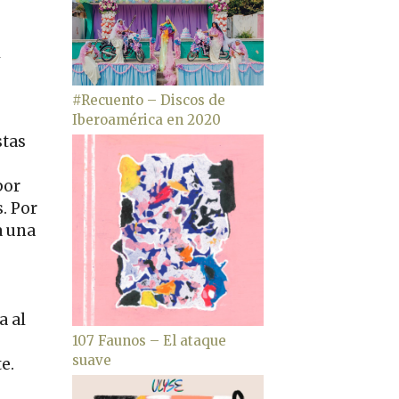
l
#Recuento – Discos de
Iberoamérica en 2020
stas
por
. Por
a una
a al
107 Faunos – El ataque
suave
e.