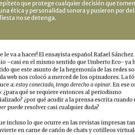
epíteto que protege cualquier decisión que tomen.
una ética y personalidad sonora y pusieron por del
fiesta no se detenga.
e le va a hacer! El ensayista español Rafael Sánchez
sio –casi en el mismo sentido que Umberto Eco- ya 
tido que este asunto de la hegemonía de las redes so
vida web nos colocó a merced de los opinadores. La f
duce a:
estoy conectado, tengo derecho a opinar
. En ese 
o: ¿para qué se requiere entonces al periodismo
ializado? ¿por qué acudir a la prensa escrita cuando
ber
puede resolver casi cualquier duda?
que incluso lo que ocurre en las revistas impresas t
vierte en carne de cañón de chats y cotilleos virtual