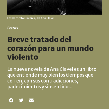
Foto: Ernesto Olivares / FB Ana Clavel
Letras
Breve tratado del
corazón para un mundo
violento
La nueva novela de Ana Clavel es un libro
que entiende muy bien los tiempos que
corren, con sus contradicciones,
padecimientos y sinsentidos.