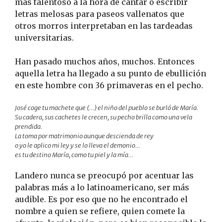
más talentoso a la hora de cantar o escribir
letras melosas para paseos vallenatos que
otros morros interpretaban en las tardeadas
universitarias.
Han pasado muchos años, muchos. Entonces
aquella letra ha llegado a su punto de ebullición
en este hombre con 36 primaveras en el pecho.
José coge tu machete que (…) el niño del pueblo se burló de María.
Su cadera, sus cachetes le crecen, su pecho brilla como una vela
prendida.
La toma por matrimonio aunque descienda de rey
o yo le aplico mi ley y se lo lleva el demonio…
es tu destino María, como tu piel y la mía…
Landero nunca se preocupó por acentuar las
palabras más a lo latinoamericano, ser más
audible. Es por eso que no he encontrado el
nombre a quien se refiere, quien comete la