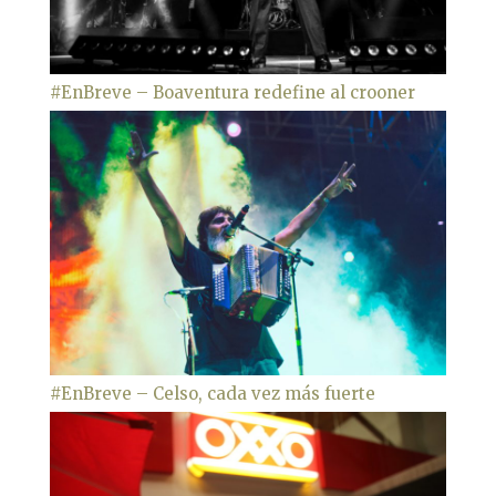
#EnBreve – Boaventura redefine al crooner
#EnBreve – Celso, cada vez más fuerte