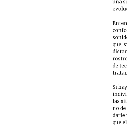
una su
evolu
Enten
confo
sonido
que, 
dista
rostr
de tec
tratam
Si ha
indivi
las si
no de
darle 
que e