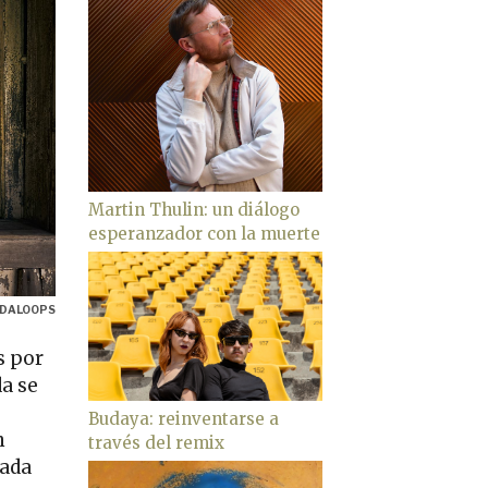
Martin Thulin: un diálogo
esperanzador con la muerte
ADALOOPS
s por
da se
Budaya: reinventarse a
n
través del remix
cada