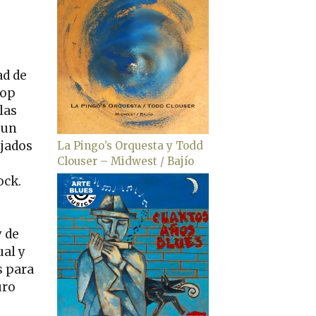
ad de
hop
las
 un
ajados
La Pingo’s Orquesta y Todd
Clouser – Midwest / Bajío
ock.
y de
ual y
s para
uro