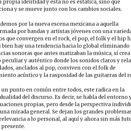
 propia identidad y ésta no es estática, sino que
ciona y se mueve junto con los cambios sociales.
demos por la nueva escena mexicana a aquella
rmada por bandas y artistas jóvenes con una varied
s que convergen en el rock, el pop, el folk y el hip 
si bien hay una tendencia hacia lo global eliminando 
ncias sonoras que antes matizaban la música, sí crea
o peculiar y auténtico donde los sonidos claros y rel
lados, anclados al pop, conviven con el folk de
iento acústico y la rasposidad de las guitarras del r
y un punto en común entre todos, este radica en la
dualidad del discurso. Es decir, se habla del entorno 
tuaciones propias, pero desde la perspectiva individ
 una mirada general. Se dejan los grandes problema
relevancia a lo personal, al aquí y ahora sin más fut
l presente.