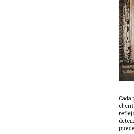
Cada 
el ent
refle
deter
puede