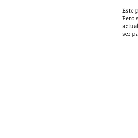
Este p
Pero 
actua
ser p