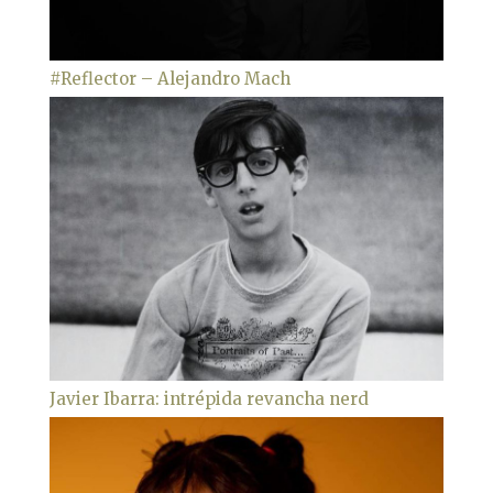
#Reflector – Alejandro Mach
Javier Ibarra: intrépida revancha nerd