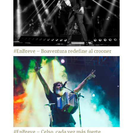
#EnBreve – Boaventura redefine al crooner
#EnBreve – Celso, cada vez más fuerte