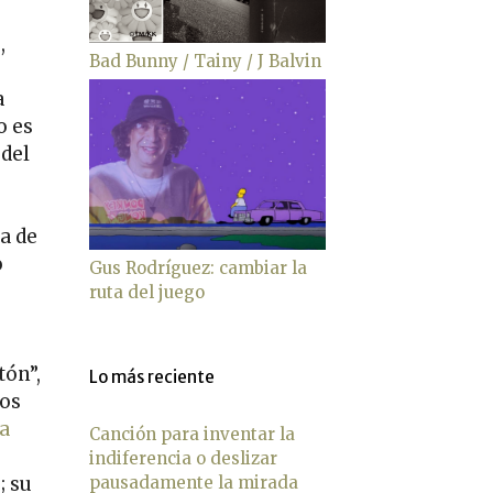
,
Bad Bunny / Tainy / J Balvin
a
o es
 del
a de
o
Gus Rodríguez: cambiar la
ruta del juego
-
tón”,
Lo más reciente
los
a
Canción para inventar la
indiferencia o deslizar
pausadamente la mirada
; su