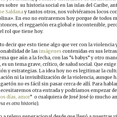
es sobre su historia social en las islas del Caribe, an
oe Saldana
y tantos otros, nos volviéramos locos con
lina». En eso no entraremos hoy porque de todos 
ntonces, el reggaetón era global e incontenible, per
el rol que tiene hoy.
to decir que esto tiene algo que ver con la violencia 
ionabilidad de las
imágenes
contenidas en sus letras
ema que aún a la fecha, con las “4 babys” y otro man
, es un tema grave, crítico, de salud social. Que exige
ón y estrategias. La idea hoy no es legitimar la cult
lación ni la invisibilización de la violencia, aunque 
gaetón no es fácil sin pasar cerca de allí. Para habla
 necesitaremos otra entrada y podríamos empezar d
os días, amor
” o cualquiera de José José (o mucho an
esa es otra historia
).
o a relevo generacional desde que llegó a nuestras v