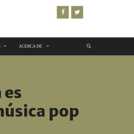
S
ACERCA DE:
 es
música pop