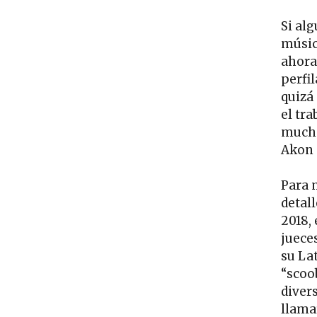
Si al
músic
ahora
perfi
quizá
el tr
mucho
Akon 
Para 
detall
2018,
juece
su La
“scoo
diver
llama