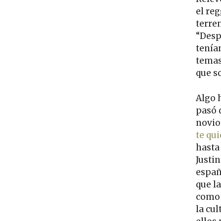
el re
terre
“Desp
tenía
temas
que so
Algo 
pasó 
novio
te qui
hasta
Justin
españ
que l
como e
la cu