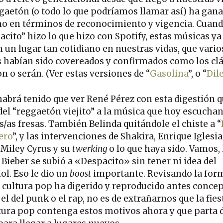
ggaetón (o todo lo que podríamos llamar así) ha gan
no en términos de reconocimiento y vigencia. Cuan
acito” hizo lo que hizo con Spotify, estas músicas ya
n un lugar tan cotidiano en nuestras vidas, que vario
 habían sido covereados y confirmados como los clá
n o serán. (Ver estas versiones de “
Gasolina
”, o “
Dil
habrá tenido que ver René Pérez con esta digestión 
del “reggaetón viejito” a la música que hoy escuchan
s/as fresas. También Belinda quitándole el chiste a “
ero
”, y las intervenciones de Shakira, Enrique Iglesia
 Miley Cyrus y su
twerking
o lo que haya sido. Vamos,
 Bieber se subió a «Despacito» sin tener ni idea del
ol. Eso le dio un
boost
importante. Revisando la for
a cultura pop ha digerido y reproducido antes conce
l del punk o el rap, no es de extrañarnos que la fies
ltura pop contenga estos motivos ahora y que parta 