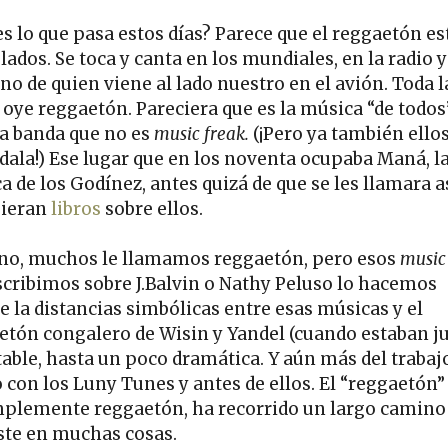
es lo que pasa estos días? Parece que el reggaetón es
lados. Se toca y canta en los mundiales, en la radio y
no de quien viene al lado nuestro en el avión. Toda l
 oye reggaetón. Pareciera que es la música “de todos”
la banda que no es
music freak.
(¡Pero ya también ellos
dala!) Ese lugar que en los noventa ocupaba Maná, l
 de los Godínez, antes quizá de que se les llamara as
bieran
libros
sobre ellos.
no, muchos le llamamos reggaetón, pero esos
music
scribimos sobre J.Balvin o Nathy Peluso lo hacemos
e la distancias simbólicas entre esas músicas y el
etón congalero de Wisin y Yandel (cuando estaban j
table, hasta un poco dramática. Y aún más del trabaj
 con los Luny Tunes y antes de ellos. El “reggaetón”
mplemente reggaetón, ha recorrido un largo camino
ste en muchas cosas.