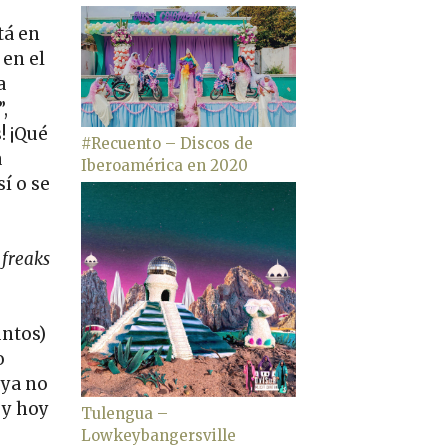
tá en
 en el
a
,
! ¡Qué
#Recuento – Discos de
a
Iberoamérica en 2020
í o se
 freaks
untos)
o
 ya no
 y hoy
Tulengua –
Lowkeybangersville