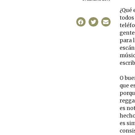
¿Qué 
todos 
teléfo
gente
para 
escán
música
escri
O bue
que e
porqu
regga
es no
hecho
es si
consi