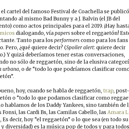
el cartel del famoso Festival de Coachella se publicó
ntando al mismo Bad Bunny y a J. Balvin (el JB del
to) como actos principales para el 2019. ¡Hay hast
micos
dialogando, vía
papers
sobre el reggaetón! Est
tante. Tanto para los
performers
como para los fans
. Pero, ¿qué quiere decir? (
Spoiler alert
: quiere decir
.) Y quizá deberíamos tener estas conversaciones,
ndo no sólo de reggaetón, sino de la elusiva categorí
a urbana
, o de “todo lo que podríamos clasificar com
etón”.
bueno, hoy, cuando se habla de reggaetón,
trap
, post
etón o “todo lo que podamos clasificar como reggae
lo hablamos de los Daddy Yankees, sino también de 
 Fonsi, las Cardi Bs, las Camilas Cabello, las
Amara L
a
, Es decir, hoy “el reggaetón” o lo que sea (en todo su
 y diversidad) es la música pop de todos y para todos