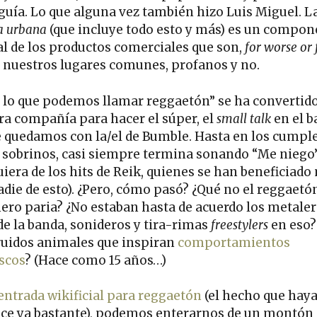
 guía. Lo que alguna vez también hizo Luis Miguel. L
a urbana
(que incluye todo esto y más) es un compon
al de los productos comerciales que son,
for worse or 
, nuestros lugares comunes, profanos y no.
 lo que podemos llamar reggaetón” se ha convertid
ra compañía para hacer el súper, el
small talk
en el b
 quedamos con la/el de Bumble. Hasta en los cumpl
s sobrinos, casi siempre termina sonando “Me niego”
uiera de los hits de Reik, quienes se han beneficiado
adie de esto). ¿Pero, cómo pasó? ¿Qué no el reggaetó
nero paria? ¿No estaban hasta de acuerdo los metaler
de la banda, sonideros y tira-rimas
freestylers
en eso?
ruidos animales que inspiran
comportamientos
scos
? (Hace como 15 años…)
entrada wikificial para reggaetón
(el hecho que haya
ice ya bastante), podemos enterarnos de un montón