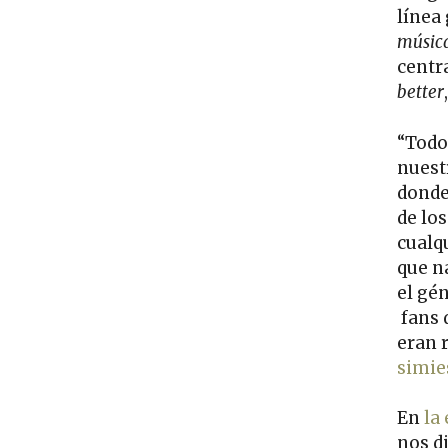
línea
músic
centr
better
“Todo
nuest
donde
de lo
cualq
que n
el gé
fans 
eran 
simie
En
la 
nos d