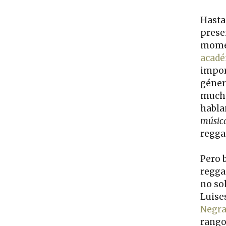
Hasta 
prese
momen
acadé
impor
género
mucho
habla
músic
regga
Pero 
regga
no so
Luises
Negr
rango