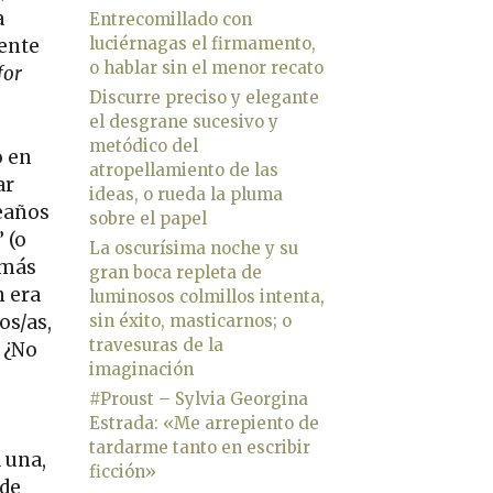
a
Entrecomillado con
luciérnagas el firmamento,
ente
o hablar sin el menor recato
for
Discurre preciso y elegante
el desgrane sucesivo y
metódico del
o en
atropellamiento de las
ar
ideas, o rueda la pluma
eaños
sobre el papel
 (o
La oscurísima noche y su
 más
gran boca repleta de
n era
luminosos colmillos intenta,
os/as,
sin éxito, masticarnos; o
travesuras de la
 ¿No
imaginación
#Proust – Sylvia Georgina
Estrada: «Me arrepiento de
tardarme tanto en escribir
 una,
ficción»
 de