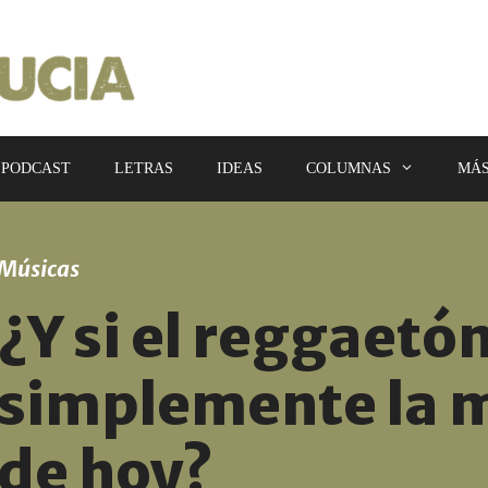
PODCAST
LETRAS
IDEAS
COLUMNAS
MÁ
Músicas
¿Y si el reggaetón
simplemente la 
de hoy?