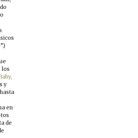
ado
do
s
sicos
e
”.)
que
 los
Baby,
s y
 hasta
ma en
ptos
ta de
de