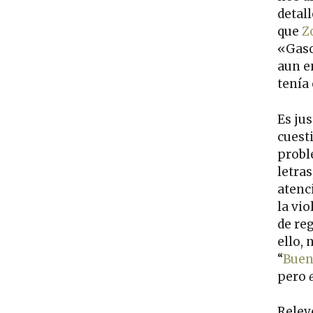
detall
que
Z
«Gaso
aun e
tenía 
Es jus
cuest
probl
letras
atenci
la vio
de reg
ello,
“
Buen
pero
Relev