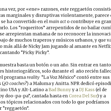
guna vez, por «ene» razones, este reggaetón consisti
as marginales y disruptivas violentamente, parece
 se ha convertido en el
main act
o contribuye en gran
larlo. Los “roqueritos” arrepentidos de no bailar cum
 se arrepientan mañana de no reconocer la innovac
abajo de muchos traperos y músicos urbanos, y que v
 más allá de Nicky Jam jugando al amante en Netfli
cantando “Picky Picky”.
muestra basta un botón o un año. Sin entrar en tant
es historiográficos, solo durante el año recién falle
 el programa
reality
“La Voz México” contó entre sus
s (¿O
coaches
?) a Maluma y Anitta. NPR dedicó episod
tino USA y Alt-Latino a
Bad Bunny
y a
DJ Kass
(el de
by doo-pa-pa”, cantada hasta en
Corea Del Sur
) y a
sos tópicos relacionados con todo lo que podríamos
r “reggaetón”.