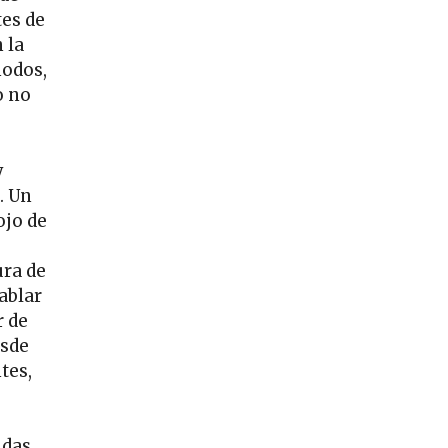
tes de
 la
modos,
o no
y
. Un
ojo de
ura de
hablar
r de
esde
tes,
idas,