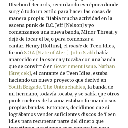
Dischord Records, recordando esa época donde
surgió todo un estilo para hacer las cosas de
manera propia: “Había mucha actividad en la
escena punk de D.C. Jeff [Nelson] y yo
comenzamos una nueva banda, Minor Threat, y
dejé de tocar el bajo para comenzar a
cantar. Henry [Rollins], el
roadie
de Teen Idles,
formó
S.O.A
[State of Alert].
John Stabb
había
aparecido en la escena y tocaba con una banda
que se convirtió en
Government Issue
.
Nathan
[Strejcek]
, el cantante de Teen Idles, estaba
haciendo un nuevo proyecto que derivó en
Youth Brigade
.
The Untouchables
, la banda de
mi hermano, todavía tocaba, y se sabía que otros
punk rockers de la zona estaban formando sus
propias bandas. Entonces, decidimos que si
lográbamos vender suficientes discos de Teen
Idles para recuperar parte del dinero que