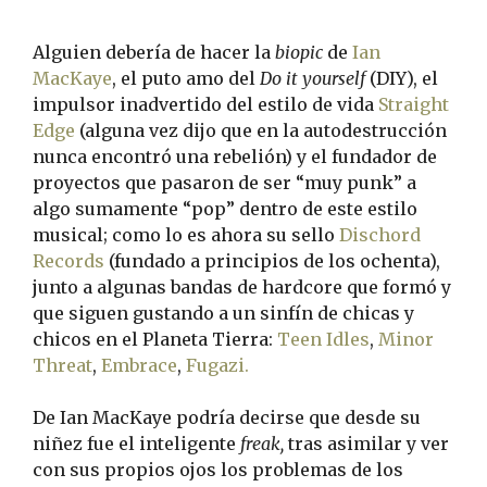
Alguien debería de hacer la
biopic
de
Ian
MacKaye
, el puto amo del
Do it yourself
(DIY), el
impulsor inadvertido del estilo de vida
Straight
Edge
(alguna vez dijo que en la autodestrucción
nunca encontró una rebelión) y el fundador de
proyectos que pasaron de ser “muy punk” a
algo sumamente “pop” dentro de este estilo
musical; como lo es ahora su sello
Dischord
Records
(fundado a principios de los ochenta),
junto a algunas bandas de hardcore que formó y
que siguen gustando a un sinfín de chicas y
chicos en el Planeta Tierra:
Teen Idles
,
Minor
Threat
,
Embrace
,
Fugazi.
De Ian MacKaye podría decirse que desde su
niñez fue el inteligente
freak,
tras asimilar y ver
con sus propios ojos los problemas de los