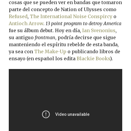
cosas que se pueden ver en bandas que tomaron
parte del concepto de Nation of Ulysses como
Refused
,
The International Noise Conspircy
o
Antioch Arrow
.
13 point program to detroy America
fue su álbum debut. Hoy en día,
Ian Svenonius
,
su antiguo
frontman
, podría decirse que sigue
manteniendo el espíritu rebelde de esta banda,
ya sea con
The Make-Up
o publicando libros de
ensayo (en español los edita
Blackie Books
).