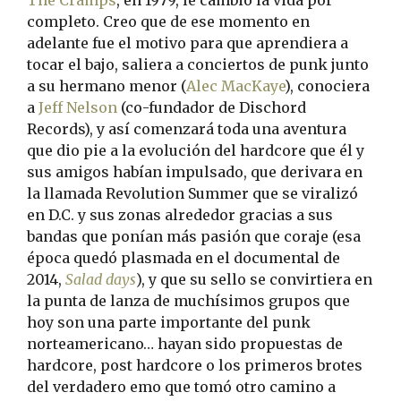
The Cramps
, en 1979, le cambió la vida por
completo. Creo que de ese momento en
adelante fue el motivo para que aprendiera a
tocar el bajo, saliera a conciertos de punk junto
a su hermano menor (
Alec MacKaye
), conociera
a
Jeff Nelson
(co-fundador de Dischord
Records), y así comenzará toda una aventura
que dio pie a la evolución del hardcore que él y
sus amigos habían impulsado, que derivara en
la llamada Revolution Summer que se viralizó
en D.C. y sus zonas alrededor gracias a sus
bandas que ponían más pasión que coraje (esa
época quedó plasmada en el documental de
2014,
Salad days
), y que su sello se convirtiera en
la punta de lanza de muchísimos grupos que
hoy son una parte importante del punk
norteamericano… hayan sido propuestas de
hardcore, post hardcore o los primeros brotes
del verdadero emo que tomó otro camino a