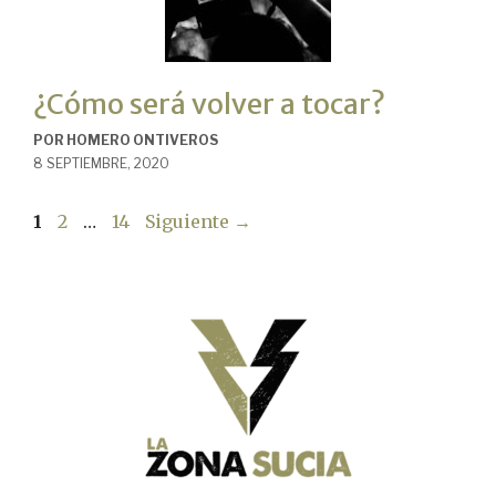
¿Cómo será volver a tocar?
POR
HOMERO ONTIVEROS
8 SEPTIEMBRE, 2020
Página
Página
Página
1
2
…
14
Siguiente
→