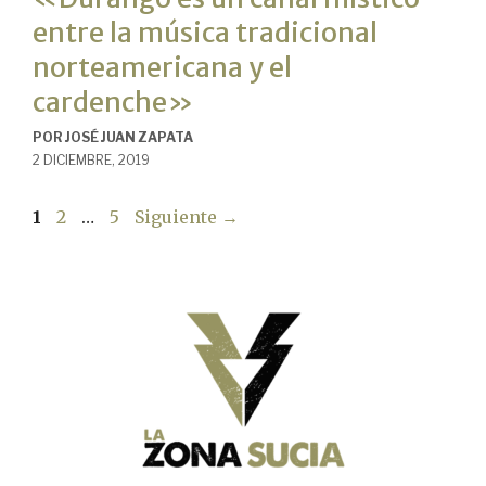
entre la música tradicional
norteamericana y el
cardenche»
POR
JOSÉ JUAN ZAPATA
2 DICIEMBRE, 2019
Página
Página
Página
1
2
…
5
Siguiente
→