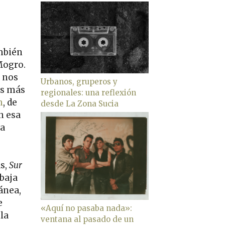
ambién
Mogro.
o nos
Urbanos, gruperos y
es más
regionales: una reflexión
m
, de
desde La Zona Sucia
en esa
ia
as,
Sur
baja
ánea,
e
«Aquí no pasaba nada»:
 la
ventana al pasado de un