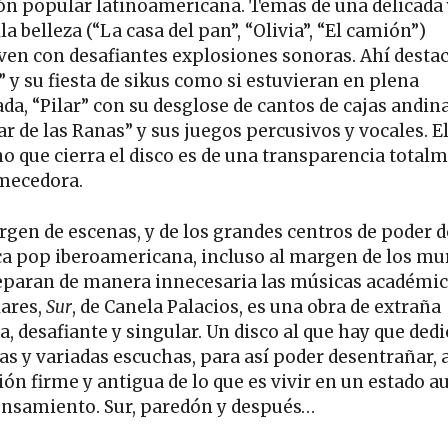
ón popular latinoamericana. Temas de una delicada 
la belleza (“La casa del pan”, “Olivia”, “El camión”)
ven con desafiantes explosiones sonoras. Ahí desta
” y su fiesta de sikus como si estuvieran en plena
da, “Pilar” con su desglose de cantos de cajas andina
r de las Ranas” y sus juegos percusivos y vocales. E
o que cierra el disco es de una transparencia total
mecedora.
rgen de escenas, y de los grandes centros de poder d
a pop iberoamericana, incluso al margen de los mu
eparan de manera innecesaria las músicas académic
ares,
Sur
, de Canela Palacios, es una obra de extraña
a, desafiante y singular. Un disco al que hay que dedi
s y variadas escuchas, para así poder desentrañar, al
ión firme y antigua de lo que es vivir en un estado a
ensamiento. Sur, paredón y después…