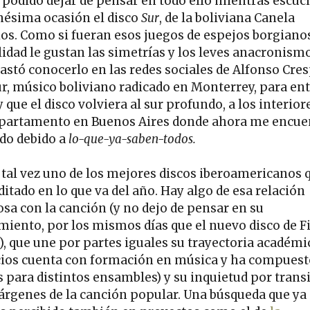
 podido dejar de pensar en todo ello mientras escuc
nésima ocasión el disco
Sur
, de la boliviana Canela
ios. Como si fueran esos juegos de espejos borgianos
lidad le gustan las simetrías y los leves anacronismo
bastó conocerlo en las redes sociales de Alfonso Cre
r, músico boliviano radicado en Monterrey, para ent
y que el disco volviera al sur profundo, a los interior
partamento en Buenos Aires donde ahora me encue
ido debido a
lo-que-ya-saben-todos.
 tal vez uno de los mejores discos iberoamericanos 
itado en lo que va del año. Hay algo de esa relación
osa con la canción (y no dejo de pensar en su
miento, por los mismos días que el nuevo disco de F
), que une por partes iguales su trayectoria académi
cios cuenta con formación en música y ha compuest
s para distintos ensambles) y su inquietud por trans
árgenes de la canción popular. Una búsqueda que ya