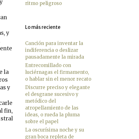
y
ritmo peligroso
can
Lo más reciente
s, y
l
Canción para inventar la
mente
indiferencia o deslizar
pausadamente la mirada
Entrecomillado con
e la
luciérnagas el firmamento,
o hablar sin el menor recato
ros
as y
Discurre preciso y elegante
el desgrane sucesivo y
metódico del
carle
atropellamiento de las
 fin,
ideas, o rueda la pluma
ustral
sobre el papel
La oscurísima noche y su
gran boca repleta de