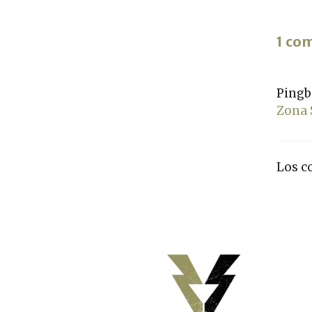
1 co
Pingb
Zona 
Los c