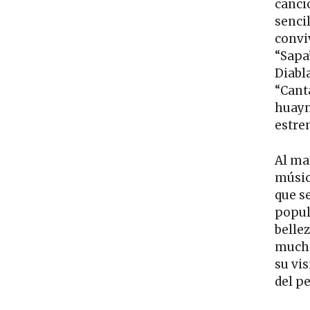
canci
sencil
convi
“Sapa
Diabla
“Canta
huayn
estre
Al ma
músic
que s
popul
bellez
mucha
su vis
del p