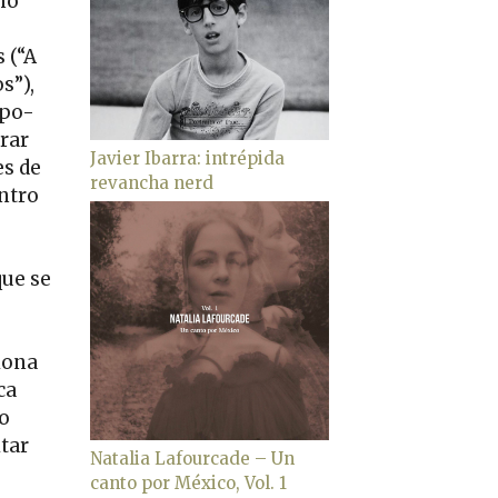
ho
 (“A
s”),
spo-
rar
Javier Ibarra: intrépida
es de
revancha nerd
ntro
que se
iona
ca
o
itar
Natalia Lafourcade – Un
canto por México, Vol. 1