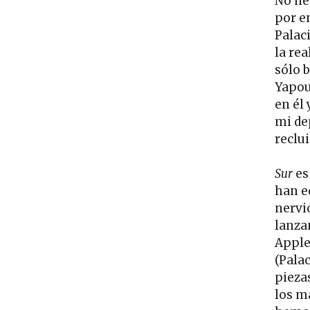
No he
por e
Palac
la rea
sólo 
Yapou
en él 
mi de
reclu
Sur
es
han ed
nervi
lanza
Apple
(Pala
pieza
los m