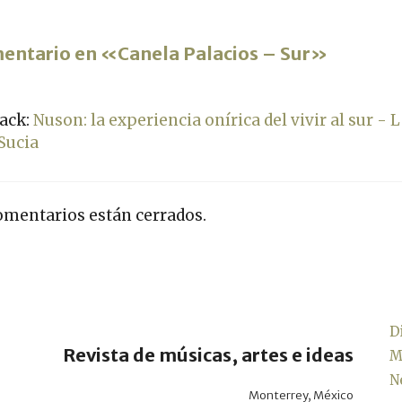
mentario en «Canela Palacios – Sur»
ack:
Nuson: la experiencia onírica del vivir al sur - 
Sucia
omentarios están cerrados.
D
Revista de músicas, artes e ideas
M
N
Monterrey, México