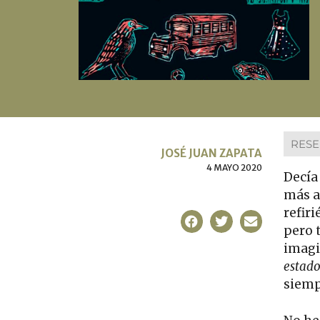
RES
JOSÉ JUAN ZAPATA
4 MAYO 2020
Decía
más a
refiri
pero 
imagi
estad
siemp