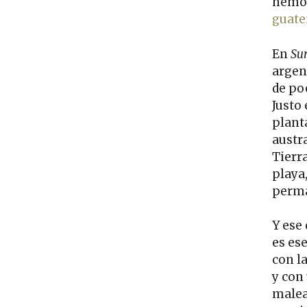
hemos
guate
En
Su
argen
de po
Justo 
plant
austr
Tierra
playa,
perma
Y ese
es es
con l
y con
maleab