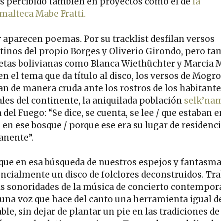
 percibido también en proyectos como el de
la
malteca Mabe Fratti.
r
aparecen poemas. Por su tracklist desfilan versos
tinos del propio Borges y Oliverio Girondo, pero t
etas bolivianas como Blanca Wiethüchter y Marcia 
en el tema que da título al disco, los versos de Mogr
an de manera cruda ante los rostros de los habitant
ales del continente, la aniquilada población
selk’na
 del Fuego: “Se dice, se cuenta, se lee / que estaban 
 en ese bosque / porque ese era su lugar de residenc
nente”.
 que en esa búsqueda de nuestros espejos y fantasm
encialmente un disco de folclores deconstruidos. Tra
as sonoridades de la música de concierto contempor
 una voz que hace del canto una herramienta igual d
le, sin dejar de plantar un pie en las tradiciones de