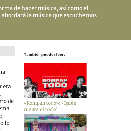
orma de hacer música, así como el
 abordará la música que escuchemos
También puedes leer:
una
queta
a
ero de
«Rompan todo»: ¿Quién
tema.
cuenta el rock?
e,
o lo
s