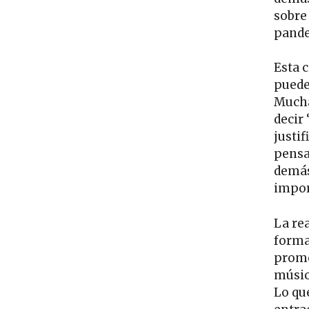
sobre 
pande
Esta 
puede
Mucha
decir
justi
pensa
demás
impor
La re
forma
promo
músic
Lo qu