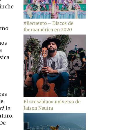
pinche
#Recuento – Discos de
cómo
Iberoamérica en 2020
mos
a
sica
ras
de
El «resabiao» universo de
rá la
Jaison Neutra
uturo.
 De