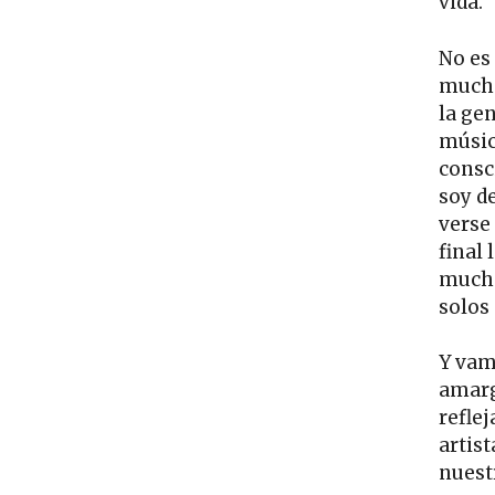
vida.
No es
mucha
la gen
músic
consc
soy d
verse 
final
mucho
solos 
Y vam
amarg
refle
artis
nuest