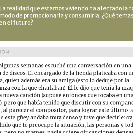
La realidad que estamos viviendo ha afectado la f
modo de promocionarla y consumirla. ¿Qué temas
en el futuro?
IÓN
algunas semanas escuché una conversación en una
 de discos. El encargado de la tienda platicaba con 
ta, quien además era su amiga (esto lo deduje por la
nza con la que charlaban). Él le dijo que tenía la ma
a nueva canción (supuse entonces que tocaba en un
), pero que había tenido que discutir con su compañ
, al parecer el compositor, para lograr este último 
ue este güey andaba muy denso y tuve que decirle: oy
hido que te preocupe la situación, las personas y tod
, pero no mames, nadie quiere oír canciones densa