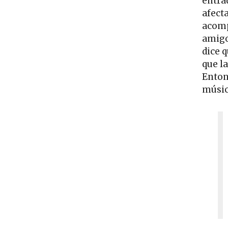
entra
afect
acomp
amigo
dice 
que l
Enton
músic