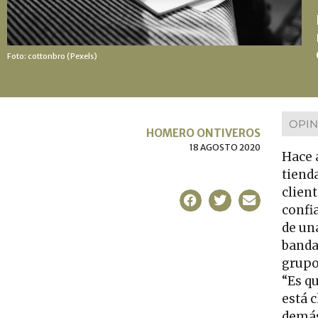
Foto: cottonbro (Pexels)
OPIN
HOMERO ONTIVEROS
18 AGOSTO 2020
Hace 
tienda
clien
confia
de un
banda
grupo
“Es q
está c
demás