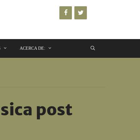
S
ACERCA DE:
sica post