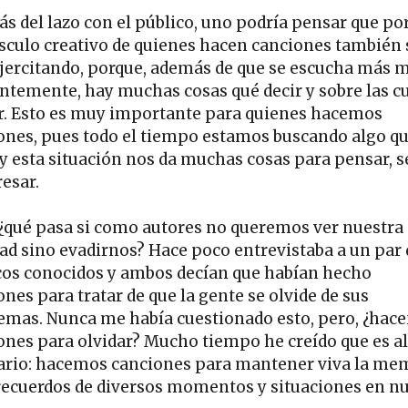
s del lazo con el público, uno podría pensar que po
sculo creativo de quienes hacen canciones también 
ejercitando, porque, además de que se escucha más 
ntemente, hay muchas cosas qué decir y sobre las c
r. Esto es muy importante para quienes hacemos
ones, pues todo el tiempo estamos buscando algo q
, y esta situación nos da muchas cosas para pensar, s
resar.
 ¿qué pasa si como autores no queremos ver nuestra
dad sino evadirnos? Hace poco entrevistaba a un par 
os conocidos y ambos decían que habían hecho
nes para tratar de que la gente se olvide de sus
emas. Nunca me había cuestionado esto, pero, ¿hac
ones para olvidar? Mucho tiempo he creído que es al
ario: hacemos canciones para mantener viva la me
 recuerdos de diversos momentos y situaciones en n