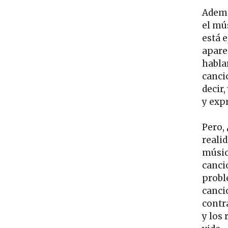
Ademá
el mú
está 
apare
habla
canci
decir
y exp
Pero,
reali
músic
cancio
probl
canci
contr
y los