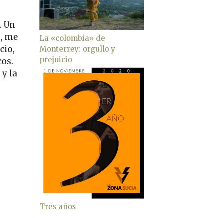
. Un
s, me
La «colombia» de
cio,
Monterrey: orgullo y
prejuicio
cos.
 y la
Tres años