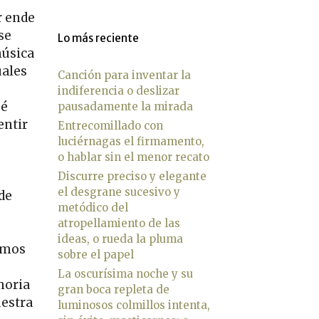
r ende
se
Lo más reciente
música
uales
Canción para inventar la
indiferencia o deslizar
ué
pausadamente la mirada
entir
Entrecomillado con
luciérnagas el firmamento,
o hablar sin el menor recato
Discurre preciso y elegante
el desgrane sucesivo y
de
metódico del
atropellamiento de las
ideas, o rueda la pluma
emos
sobre el papel
La oscurísima noche y su
moria
gran boca repleta de
uestra
luminosos colmillos intenta,