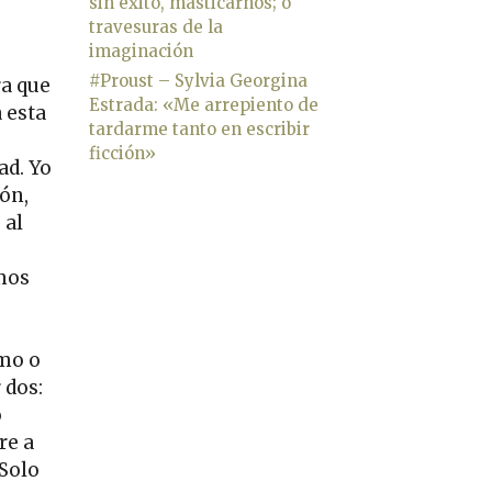
sin éxito, masticarnos; o
travesuras de la
imaginación
#Proust – Sylvia Georgina
ra que
Estrada: «Me arrepiento de
a esta
tardarme tanto en escribir
ficción»
ad. Yo
ón,
 al
mos
smo o
 dos:
o
re a
 Solo