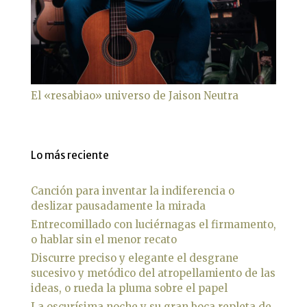
El «resabiao» universo de Jaison Neutra
Lo más reciente
Canción para inventar la indiferencia o
deslizar pausadamente la mirada
Entrecomillado con luciérnagas el firmamento,
o hablar sin el menor recato
Discurre preciso y elegante el desgrane
sucesivo y metódico del atropellamiento de las
ideas, o rueda la pluma sobre el papel
La oscurísima noche y su gran boca repleta de