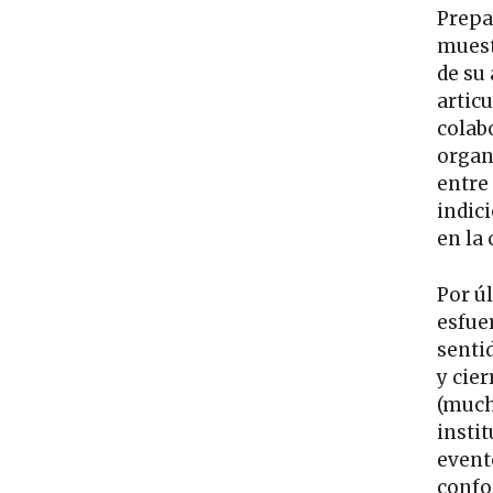
Prepa
muest
de su 
articu
colab
organ
entre
indic
en la 
Por úl
esfue
sentid
y cie
(mucho
instit
event
confo