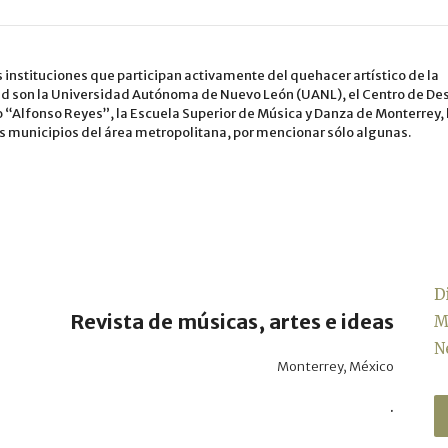
 instituciones que participan activamente del quehacer artístico de la
ad son la Universidad Autónoma de Nuevo León (UANL), el Centro de Des
o “Alfonso Reyes”, la Escuela Superior de Música y Danza de Monterrey, 
os municipios del área metropolitana, por mencionar sólo algunas.
D
Revista de músicas, artes e ideas
M
N
Monterrey, México
.