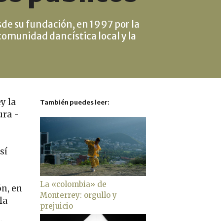
sde su fundación, en 1997 por la
comunidad dancística local y la
y la
También puedes leer:
ura -
sí
La «colombia» de
ón, en
Monterrey: orgullo y
la
prejuicio