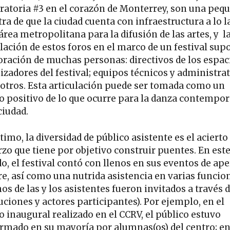
ratoria #3 en el corazón de Monterrey, son una peq
ra de que la ciudad cuenta con infraestructura a lo l
área metropolitana para la difusión de las artes, y l
lación de estos foros en el marco de un festival sup
oración de muchas personas: directivos de los espac
izadores del festival; equipos técnicos y administrat
 otros. Esta articulación puede ser tomada como un
io positivo de lo que ocurre para la danza contempo
ciudad.
timo, la diversidad de público asistente es el acierto
rzo que tiene por objetivo construir puentes. En est
o, el festival contó con llenos en sus eventos de ap
rre, así como una nutrida asistencia en varias funcio
s de las y los asistentes fueron invitados a través d
uciones y actores participantes). Por ejemplo, en el
o inaugural realizado en el CCRV, el público estuvo
rmado en su mayoría por alumnas(os) del centro; e