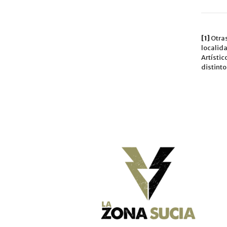
[1]
Otras
localid
Artístic
distint