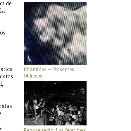
ón de
la
nos
stica
Pirámides – Presentes
Oblicuos
pistas
l,
istas
e
s
Reggae regio: Los Overlines