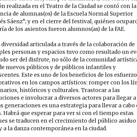
n realizada en el Teatro de la Ciudad se contó con la
encia de alumnas(os) de la Escuela Normal Superior
s Sáenz”; y en el cierre del festival, quiénes ocupar
ía de los asientos fueron alumnos(as) de la FAE.
a diversidad articulada a través de la colaboración de
ples personas y espacios tuvo como resultado un e
do ser del disfrute, no sólo de la comunidad artístic
de nuevos públicos y de públicos infantiles y
centes. Este es uno de los beneficios de los esfuerz
orativos en los campos artísticos: romper con los lí
arios, históricos y culturales. Trastocar a las
uciones e involucrar a diversos actores para llegar a
s generaciones es una estrategia para llevar a cabo 
s. Habrá que esperar para ver si con el tiempo estas
nes se traducen en el crecimiento del público asiduo 
 y a la danza contemporánea en la ciudad.