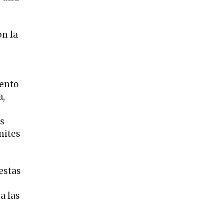
on la
vento
a,
os
mites
estas
a las