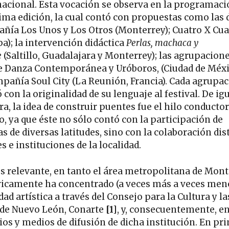
nacional. Esta vocación se observa en la programaci
tima edición, la cual contó con propuestas como las d
ñía Los Unos y Los Otros (Monterrey); Cuatro X Cua
pa); la intervención didáctica
Perlas, machaca y
e
(Saltillo, Guadalajara y Monterrey); las agrupacion
 Danza Contemporánea y Uróboros, (Ciudad de Méxic
mpañía Soul City (La Reunión, Francia). Cada agrupa
 con la originalidad de su lenguaje al festival. De ig
a, la idea de construir puentes fue el hilo conductor
o, ya que éste no sólo contó con la participación de
as de diversas latitudes, sino con la colaboración dis
s e instituciones de la localidad.
es relevante, en tanto el área metropolitana de Mon
ricamente ha concentrado (a veces más a veces men
dad artística a través del Consejo para la Cultura y la
 de Nuevo León, Conarte
[1]
, y, consecuentemente, en
ios y medios de difusión de dicha institución. En pr