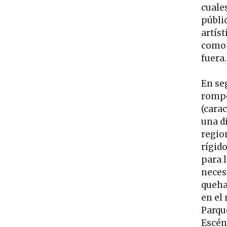
cuales
públi
artís
como 
fuera.
En se
romper
(cara
una d
regio
rígid
para l
neces
quehac
en el 
Parqu
Escéni