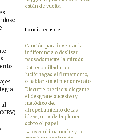
están de vuelta
as
ándose
e
Lo más reciente
Canción para inventar la
one
indiferencia o deslizar
os
pausadamente la mirada
iento
Entrecomillado con
luciérnagas el firmamento,
o hablar sin el menor recato
ajes
tegia
Discurre preciso y elegante
el desgrane sucesivo y
metódico del
 al
atropellamiento de las
 (CCRV)
ideas, o rueda la pluma
l
sobre el papel
s
La oscurísima noche y su