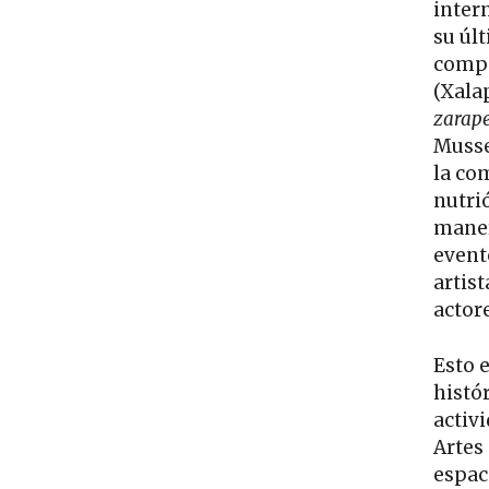
inter
su úl
compa
(Xala
zarap
Musse
la co
nutrió
maner
event
artist
actore
Esto 
histó
activi
Artes
espac