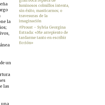
gran boca repleta de
ueña
luminosos colmillos intenta,
argo
sin éxito, masticarnos; o
a
travesuras de la
imaginación
one la
ios;
#Proust – Sylvia Georgina
Estrada: «Me arrepiento de
ivos,
tardarme tanto en escribir
ficción»
ránea
 de un
e
ertura
nes
e las
n una