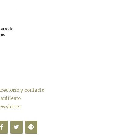
arrollo
los
irectorio y contacto
anifiesto
ewsletter