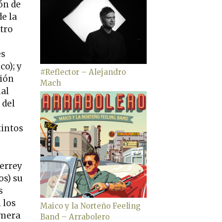
ón de
e la
tro
es
o); y
#Reflector – Alejandro
ción
Mach
ual
 del
tintos
terrey
os) su
s
 los
Maico y la Norteño Feeling
imera
Band – Arrabolero