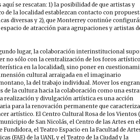
 aquí se rescatan: 1) la posibilidad de que artistas y
co de la localidad establezcan contacto con propuest
ticas diversas y 2), que Monterrey continúe configur
espacio de atracción para agrupaciones y artistas d
gundo lugar, la colaboración interinstitucional sup
 no sólo con la centralización de los foros artístic
cterística en la localidad), sino poner en cuestionam
imensión cultural arraigada en el imaginario
montano, la del trabajo individual. Mover los engran
os de la cultura hacia la colaboración como una estra
a realización y divulgación artística es una acción
aria para la renovación permanente que caracteriza
er artístico. El Centro Cultural Rosa de los Vientos
municipio de San Nicolás, el Centro de las Artes en e
e Fundidora, el Teatro Espacio en la Facultad de Arte
cas (FAE) de la UANL y el Teatro de la Ciudad y la