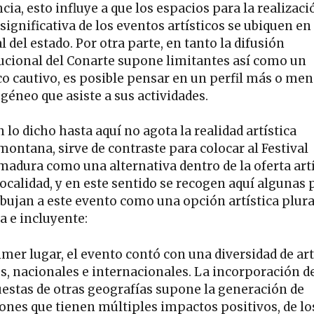
cia, esto influye a que los espacios para la realizaci
significativa de los eventos artísticos se ubiquen en 
l del estado. Por otra parte, en tanto la difusión
tucional del Conarte supone limitantes así como un
co cautivo, es posible pensar en un perfil más o me
éneo que asiste a sus actividades.
n lo dicho hasta aquí no agota la realidad artística
montana, sirve de contraste para colocar al Festival
madura como una alternativa dentro de la oferta artí
localidad, y en este sentido se recogen aquí algunas 
ibujan a este evento como una opción artística plura
a e incluyente:
imer lugar, el evento contó con una diversidad de art
es, nacionales e internacionales. La incorporación d
estas de otras geografías supone la generación de
iones que tienen múltiples impactos positivos, de lo