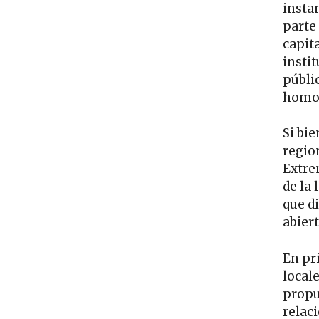
instan
parte 
capita
insti
públi
homog
Si bie
regio
Extre
de la 
que d
abiert
En pr
local
propu
relac