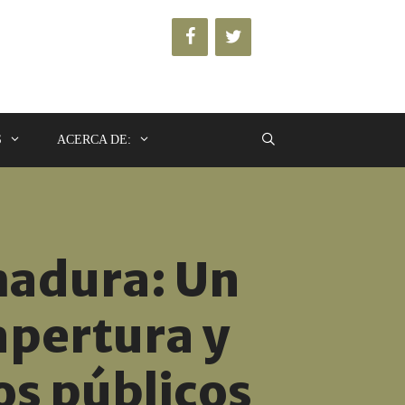
S
ACERCA DE:
emadura: Un
apertura y
os públicos