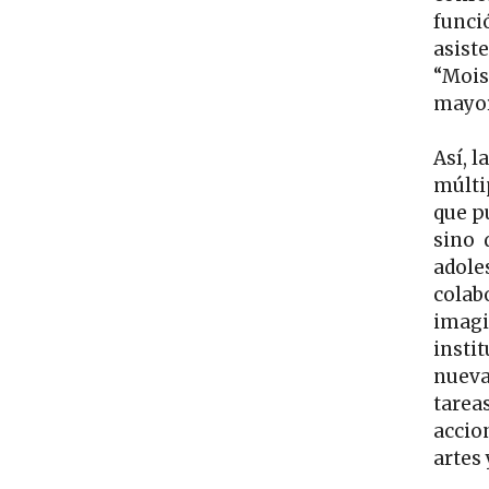
funció
asist
“Moisé
mayor
Así, l
múlti
que pu
sino 
adoles
colab
imagin
instit
nueva
tarea
accio
artes