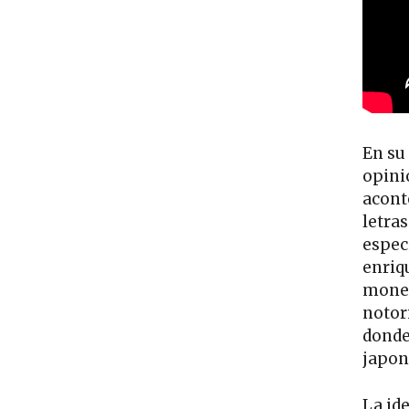
En su
opini
acont
letra
espec
enriq
moned
notori
donde
japon
La id