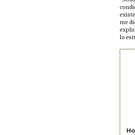
condi
exist
me di
expli
lo est
Ho