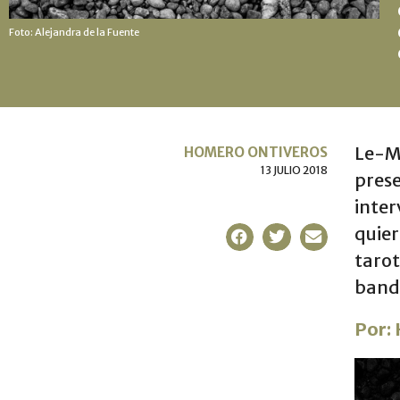
Foto: Alejandra de la Fuente
Le-Ma
HOMERO ONTIVEROS
13 JULIO 2018
pres
inter
quier
tarot
banda
Por: