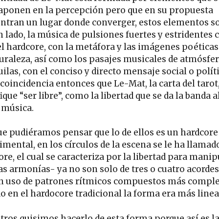
aponen en la percepción pero que en su propuesta
ntran un lugar donde converger, estos elementos s
n lado, la música de pulsiones fuertes y estridentes
 el hardcore, con la metáfora y las imágenes poéticas
turaleza, así como los pasajes musicales de atmósfe
ilas, con el conciso y directo mensaje social o polít
coincidencia entonces que Le-Mat, la carta del tarot
ique “ser libre”, como la libertad que se da la banda a
 música.
e pudiéramos pensar que lo de ellos es un hardcore
imental, en los círculos de la escena se le ha llamad
re, el cual se caracteriza por la libertad para manip
as armonías- ya no son solo de tres o cuatro acordes
n uso de patrones rítmicos compuestos más comple
o en el hardocore tradicional la forma era más linea
tros quisimos hacerlo de esta forma porque así es l