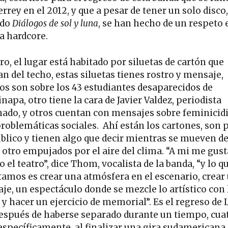
rey en el 2012, y que a pesar de tener un solo disco,
ado
Diálogos de sol y luna
, se han hecho de un respeto 
a hardcore.
o, el lugar está habitado por siluetas de cartón que
n del techo, estas siluetas tienes rostro y mensaje,
os son sobre los 43 estudiantes desaparecidos de
napa, otro tiene la cara de Javier Valdez, periodista
nado, y otros cuentan con mensajes sobre feminicidi
roblemáticas sociales. Ahí están los cartones, son 
úblico y tienen algo que decir mientras se mueven d
a otro empujados por el aire del clima. “A mi me gust
el teatro”, dice Thom, vocalista de la banda, “y lo q
tamos es crear una atmósfera en el escenario, crear
je, un espectáculo donde se mezcle lo artístico con 
 y hacer un ejercicio de memorial”. Es el regreso de 
espués de haberse separado durante un tiempo, cua
específicamente, al finalizar una gira sudamericana