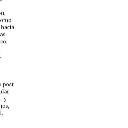
on,
 como
 hacia
ras
ico.
,
l
o post
ular
- y
jos,
l.
a