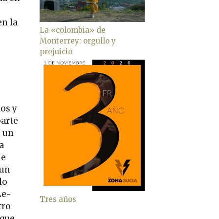
en la
La «colombia» de
Monterrey: orgullo y
prejuicio
os y
parte
e un
a
ue
 un
lo
Le-
Tres años
tro
 que