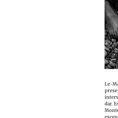
Le-Ma
prese
inter
dar. E
Monte
escena