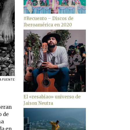
#Recuento – Discos de
Iberoamérica en 2020
A FUENTE
El «resabiao» universo de
Jaison Neutra
ieran
o de
na
da en