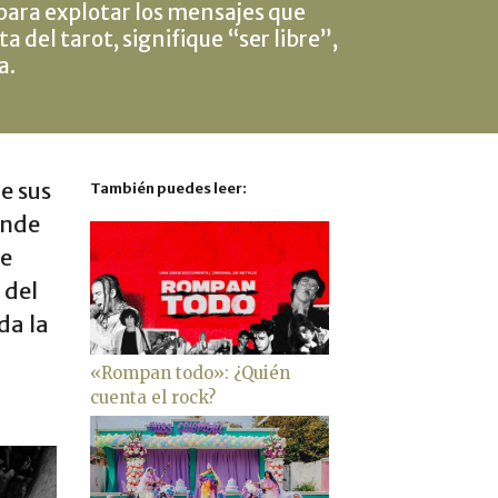
para explotar los mensajes que
a del tarot, signifique “ser libre”,
a.
e sus
También puedes leer:
onde
ue
 del
da la
«Rompan todo»: ¿Quién
cuenta el rock?