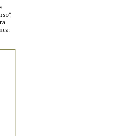
e
rso”,
ra
ica: