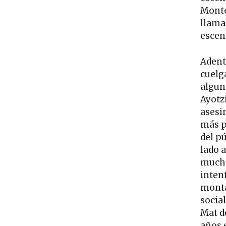
Monter
llam
escen
Adentr
cuelga
algun
Ayotzi
asesi
más p
del p
lado 
mucho 
inten
monta
social
Mat d
años 