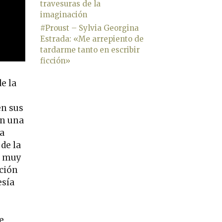
travesuras de la
imaginación
#Proust – Sylvia Georgina
Estrada: «Me arrepiento de
tardarme tanto en escribir
ficción»
e la
en sus
en una
a
de la
a muy
nción
esía
e