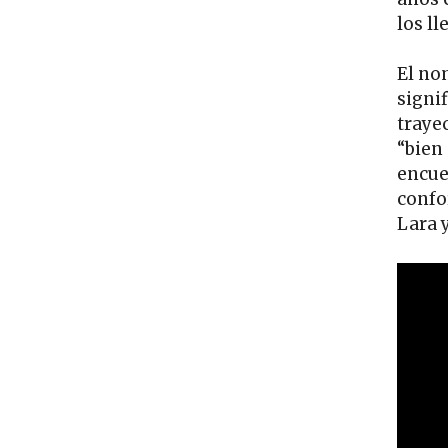
los ll
El no
signif
traye
“bien
encue
confo
Lara 