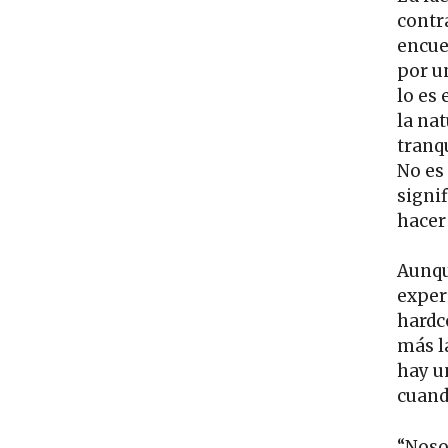
contr
encue
por u
lo es
la na
tranqu
No es 
signif
hacer
Aunqu
exper
hardco
más l
hay u
cuand
“Noso