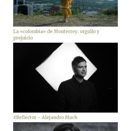
La «colombia» de Monterrey: orgullo y
prejuicio
#Reflector – Alejandro Mach