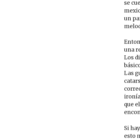
se cue
mexi
un pa
melod
Enton
una r
Los d
básic
Las g
catars
corre
ironí
que e
encon
Si hay
esto 