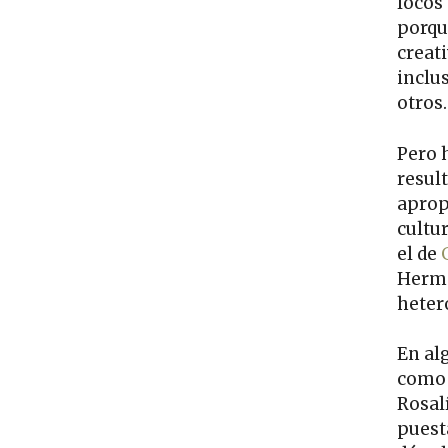
locos
porqu
creati
inclu
otros.
Pero 
result
apropi
cultu
el de
Herma
heter
En al
como 
Rosalí
puest