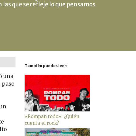
las que se refleje lo que pensamos
También puedes leer:
ró una
o paso
 un
«Rompan todo»: ¿Quién
te
cuenta el rock?
lto