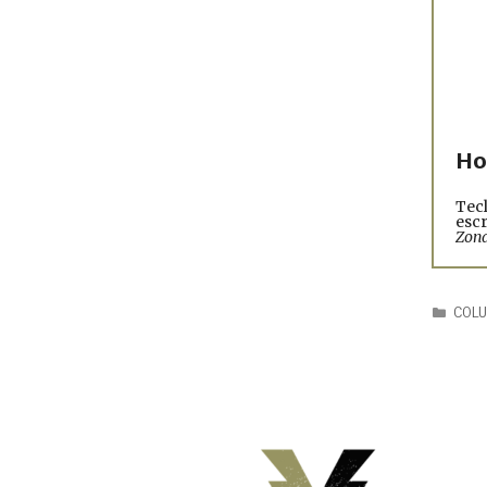
Ho
Tecl
esc
Zona
COL