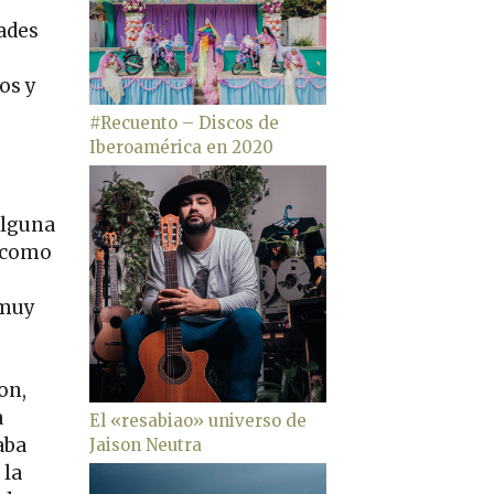
ades
os y
#Recuento – Discos de
Iberoamérica en 2020
 alguna
s como
 muy
on,
a
El «resabiao» universo de
aba
Jaison Neutra
 la