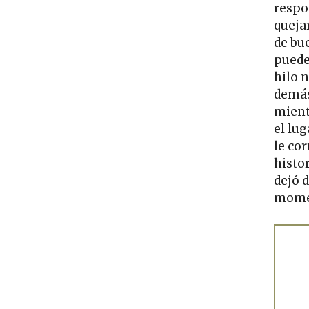
respo
queja
de bu
puede
hilo 
demás
mient
el lu
le co
histo
dejó d
momen