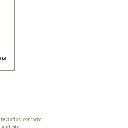
e
La
irectorio y contacto
anifiesto