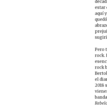
décad
estar 
aquí 
quedó
abrazó
prejui
sugir
Pero 
rock.
esenc
rock b
Berto
el dia
2018 
vienen
banda
Rebel