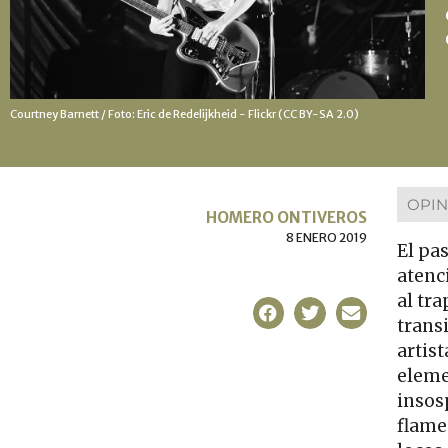
Courtney Barnett / Foto:
Eric de Redelijkheid
- Flickr (CC BY-SA 2.0)
OPIN
HOMERO ONTIVEROS
8 ENERO 2019
El pa
atenc
al tr
trans
artis
eleme
insos
flame