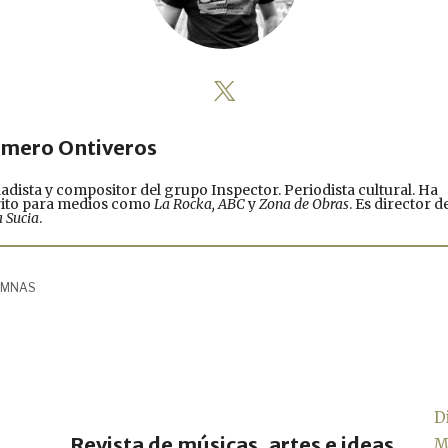
mero Ontiveros
adista y compositor del grupo Inspector. Periodista cultural. Ha
rito para medios como
La Rocka, ABC
y
Zona de Obras
. Es director d
 Sucia
.
UMNAS
D
Revista de músicas, artes e ideas
M