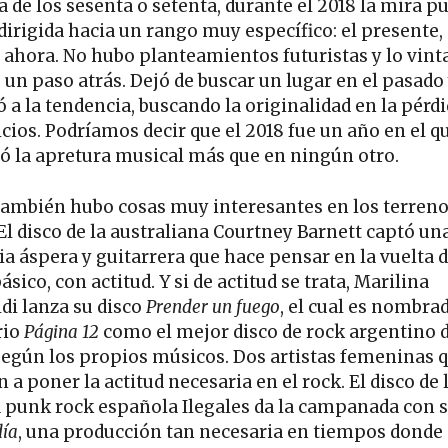
a de los sesenta o setenta, durante el 2018 la mira p
dirigida hacia un rango muy específico: el presente, 
y ahora. No hubo planteamientos futuristas y lo vint
 un paso atrás. Dejó de buscar un lugar en el pasado 
 a la tendencia, buscando la originalidad en la pérdi
cios. Podríamos decir que el 2018 fue un año en el q
ió la apretura musical más que en ningún otro.
también hubo cosas muy interesantes en los terreno
 El disco de la australiana Courtney Barnett captó un
ia áspera y guitarrera que hace pensar en la vuelta d
ásico, con actitud. Y si de actitud se trata, Marilina
ldi lanza su disco
Prender un fuego
, el cual es nombra
rio
Página 12
como el mejor disco de rock argentino 
según los propios músicos. Dos artistas femeninas 
 a poner la actitud necesaria en el rock. El disco de 
 punk rock española Ilegales da la campanada con 
día
, una producción tan necesaria en tiempos donde