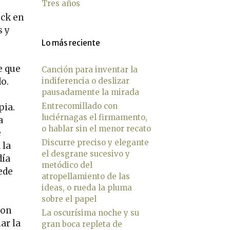
Tres años
ock en
s y
Lo más reciente
e que
Canción para inventar la
o.
indiferencia o deslizar
pausadamente la mirada
Entrecomillado con
pia.
luciérnagas el firmamento,
a
o hablar sin el menor recato
e
Discurre preciso y elegante
 la
el desgrane sucesivo y
día
metódico del
ede
atropellamiento de las
ideas, o rueda la pluma
sobre el papel
con
La oscurísima noche y su
ar la
gran boca repleta de