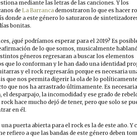
stiona mediante las letras de las canciones. Y los
canos de
La Barranca
demostraron lo que es hacer r
ís donde a este género lo saturaron de sintetizadore
ías bonitas.
ces, ¿qué podríamos esperar para el 2019? Es posibl
eafirmación de lo que somos, musicalmente habland
istintos géneros regresaran a buscar los elementos
os que lo conforman y le han dado una identidad pro
uitarras y el rock regresarán porque es necesaria un
is que nos permita digerir la ola de lo políticament
cto que nos ha arrastrado últimamente. Es necesaria
a, el desparpajo, la incomodidad y ese grado de rebel
l rock hace mucho dejó de tener, pero que solo se pu
trar en él.
 una puerta abierta para el rock es la de este año. Y 
me refiero a que las bandas de este género deben tom