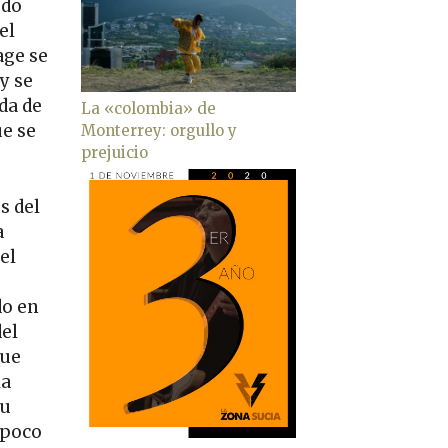
udo
el
age se
y se
da de
La «colombia» de
ue se
Monterrey: orgullo y
prejuicio
s del
a
el
do en
del
que
la
su
 poco