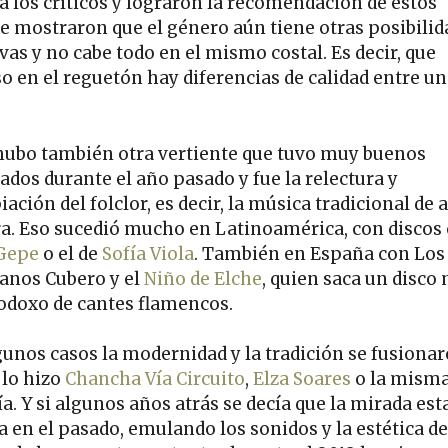
 a los críticos y lograron la recomendación de éstos
e mostraron que el género aún tiene otras posibilid
vas y no cabe todo en el mismo costal. Es decir, que
so en el reguetón hay diferencias de calidad entre un
hubo también otra vertiente que tuvo muy buenos
ados durante el año pasado y fue la relectura y
ación del folclor, es decir, la música tradicional de
ra. Eso sucedió mucho en Latinoamérica, con disco
Gepe
o el de
Sofía Viola
. También en España con Los
nos Cubero y el
Niño de Elche
, quien saca un disco
odoxo de cantes flamencos.
gunos casos la modernidad y la tradición se fusionar
lo hizo
Chancha Vía Circuito
,
Elza Soares
o la mism
a. Y si algunos años atrás se decía que la mirada est
a en el pasado, emulando los sonidos y la estética de