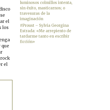
luminosos colmillos intenta,
sin éxito, masticarnos; o
disco
travesuras de la
 se
imaginación
ar el
#Proust – Sylvia Georgina
 los
Estrada: «Me arrepiento de
tardarme tanto en escribir
tenga
ficción»
r que
ar
 rock
r el